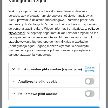
Konfiguracja zgód
Wykorzystujemy pliki cookies do prawidłowego działania
Wygodne zwroty
serwisu, aby oferować funkcje społecznościowe, analizować
30 dni na zwrot bez podawania przyczyny
ruch i prowadzić działania marketingowe - zarówno przez nas,
jak i naszych Zaufanych Partnerów. Pliki cookies służą również
do personalizacji reklam. Więcej informacji znajdziesz w
polityce
prywatności
. Akceptacja tego komunikatu oznacza zgodę na ich
Paczkomaty
zapisywanie na Twoim komputerze. Możesz określić warunki
Dla wygodnych i oszczędnych
przechowywania lub dostępu do nich klikając w zakładkę
„Konfiguracja zgód”. Zgodę możesz wycofać w dowolnym
momencie poprzez usunięcie plików cookies z przeglądarki z
danego urządzenia końcowego.
Zawsze
Funkcjonalne pliki cookie (wymagane)
aktywne
Zamówienia
Analityczne pliki cookie
Status zamówienia
Śledzenie przesyłki
Reklamowe pliki cookie
Reklamacja