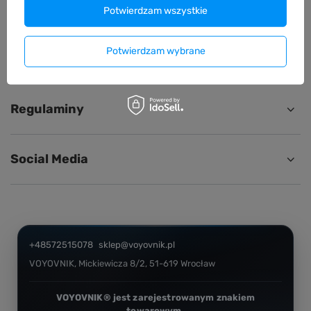
Zwrot / Wymiana
Potwierdzam wszystkie
Potwierdzam wybrane
Konto
Regulaminy
Social Media
+48572515078
sklep@voyovnik.pl
VOYOVNIK
,
Mickiewicza 8/2
,
51-619
Wrocław