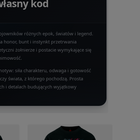
własny kod
ojowników różnych epok, światów i legend.
 honor, bunt i instynkt przetrwania
etyczni żołnierze i postacie wymykające się
onimowość.
 motyw: siła charakteru, odwaga i gotowość
czy świata, z którego pochodzą. Prosta
ch i detalach budujących wyjątkowy