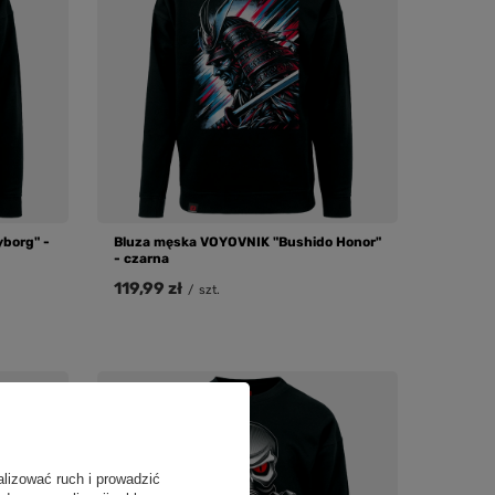
borg" -
Bluza męska VOYOVNIK "Bushido Honor"
- czarna
119,99 zł
/
szt.
alizować ruch i prowadzić