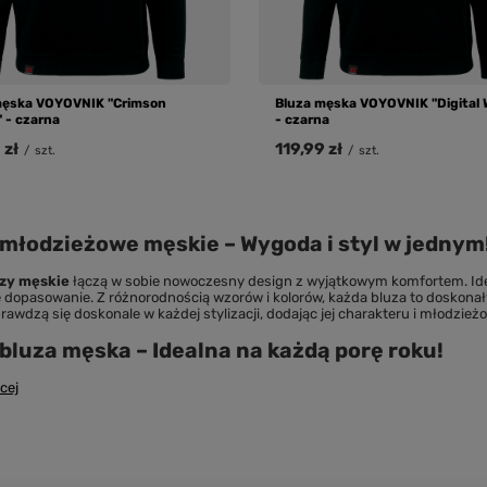
męska VOYOVNIK "Crimson
Bluza męska VOYOVNIK "Digital W
" - czarna
- czarna
 zł
119,99 zł
/
szt.
/
szt.
 młodzieżowe męskie – Wygoda i styl w jednym
uzy męskie
łączą w sobie nowoczesny design z wyjątkowym komfortem. Ide
 dopasowanie. Z różnorodnością wzorów i kolorów, każda bluza to doskonały
awdzą się doskonale w każdej stylizacji, dodając jej charakteru i młodzież
bluza męska – Idealna na każdą porę roku!
cej