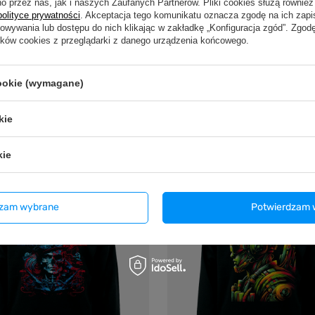
o przez nas, jak i naszych Zaufanych Partnerów. Pliki cookies służą również 
polityce prywatności
. Akceptacja tego komunikatu oznacza zgodę na ich zap
howywania lub dostępu do nich klikając w zakładkę „Konfiguracja zgód”. Zg
ików cookies z przeglądarki z danego urządzenia końcowego.
cookie (wymagane)
ęska VOYOVNIK "Indian Chief" -
Bluza męska VOYOVNIK "Cyberp
kie
Soldier" - czarna
 zł
119,99 zł
/
szt.
/
szt.
kie
dzam wybrane
Potwierdzam 