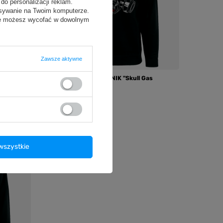
do personalizacji reklam.
isywanie na Twoim komputerze.
odę możesz wycofać w dowolnym
Zawsze aktywne
unk
Bluza męska VOYOVNIK "Skull Gas
Mask" - czarna
119,99 zł
/
szt.
wszystkie