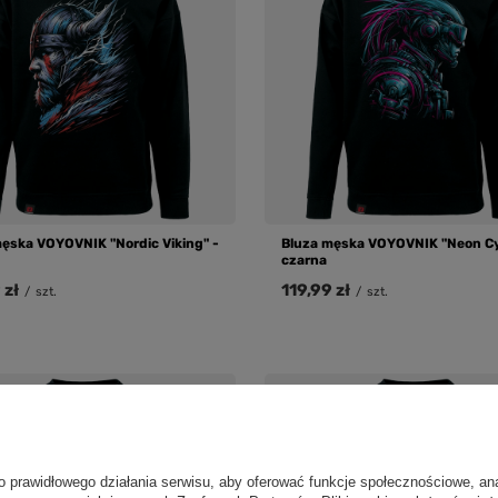
ęska VOYOVNIK "Nordic Viking" -
Bluza męska VOYOVNIK "Neon Cy
czarna
 zł
119,99 zł
/
szt.
/
szt.
o prawidłowego działania serwisu, aby oferować funkcje społecznościowe, an