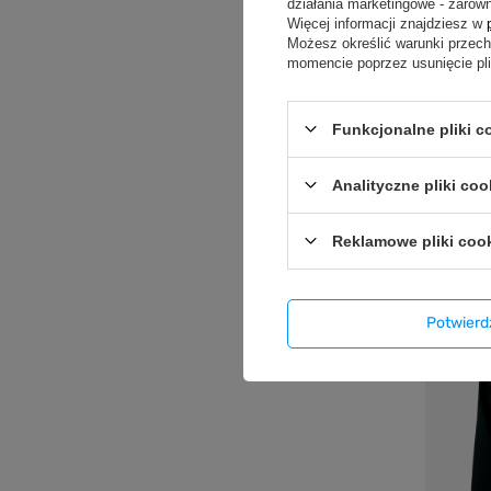
działania marketingowe - zarówn
Więcej informacji znajdziesz w
Możesz określić warunki przec
momencie poprzez usunięcie pl
Funkcjonalne pliki 
Bluza m
Analityczne pliki coo
czarna
119,99
Reklamowe pliki coo
Potwier