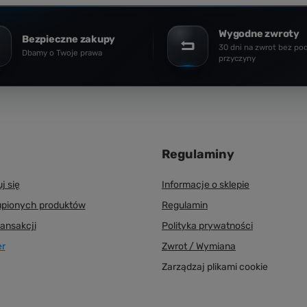
Wygodne zwroty
Bezpieczne zakupy
30 dni na zwrot bez po
Dbamy o Twoje prawa
przyczyny
Regulaminy
j się
Informacje o sklepie
upionych produktów
Regulamin
ransakcji
Polityka prywatności
er
Zwrot / Wymiana
Zarządzaj plikami cookie