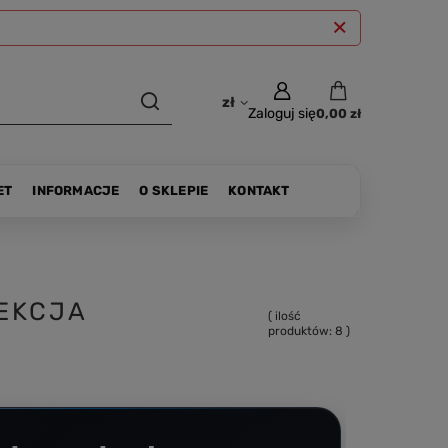
zł
Zaloguj się
0,00 zł
ET
INFORMACJE
O SKLEPIE
KONTAKT
LEKCJA
( ilość
produktów:
8
)