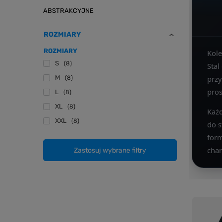
ABSTRAKCYJNE
ROZMIARY
ROZMIARY
Kol
S
8
Stal
M
przy
8
pros
L
8
XL
8
Każd
XXL
8
do s
form
char
Zastosuj wybrane filtry