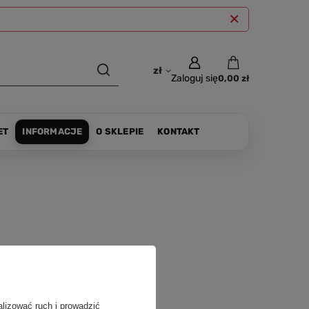
zł
Zaloguj się
0,00 zł
ET
INFORMACJE
O SKLEPIE
KONTAKT
alizować ruch i prowadzić