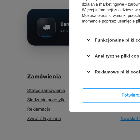
działania marketingowe - zarówn
Więcej informacji znajdziesz w
Możesz określić warunki przec
momencie poprzez usunięcie pl
Darmowy transport
Zakupy za min. 200 zł
Funkcjonalne pliki 
Analityczne pliki coo
Reklamowe pliki coo
Zamówienia
Konto
Status zamówienia
Zarejestru
Potwier
Śledzenie przesyłki
Lista zak
Reklamacja
Historia t
Zwrot / Wymiana
Newslett