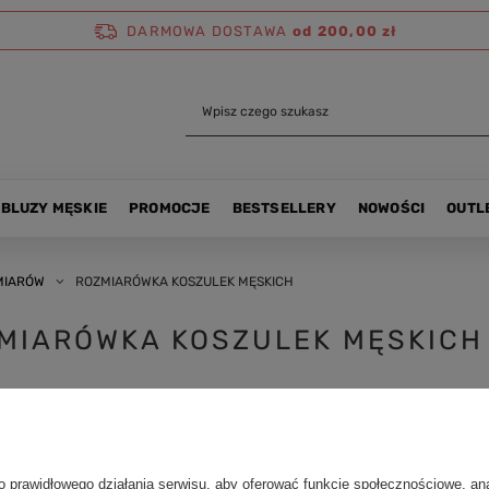
DARMOWA DOSTAWA
od 200,00 zł
BLUZY MĘSKIE
PROMOCJE
BESTSELLERY
NOWOŚCI
OUTL
MIARÓW
ROZMIARÓWKA KOSZULEK MĘSKICH
MIARÓWKA KOSZULEK MĘSKICH
cej
o prawidłowego działania serwisu, aby oferować funkcje społecznościowe, an