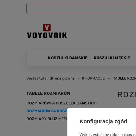
KOSZULKI DAMSKIE
KOSZULKI MĘSKIE
Jesteś tutaj:
Strona główna
INFORMACJE
TABELE ROZ
ROZ
TABELE ROZMIARÓW
ROZMIARÓWKA KOSZULEK DAMSKICH
Czytaj wię
ROZMIARÓWKA KOSZULEK MĘSKICH
ROZMIARY BLUZ MĘSKICH
Konfiguracja zgód
Wykorzystujemy pliki cookies d