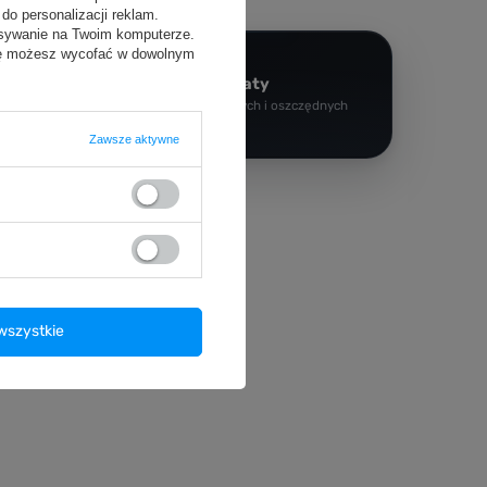
do personalizacji reklam.
isywanie na Twoim komputerze.
odę możesz wycofać w dowolnym
Paczkomaty
dawania
Dla wygodnych i oszczędnych
Zawsze aktywne
Social Media
Instagram
wszystkie
Facebook