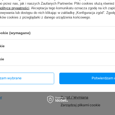
o przez nas, jak i naszych Zaufanych Partnerów. Pliki cookies służą również 
polityce prywatności
. Akceptacja tego komunikatu oznacza zgodę na ich zap
howywania lub dostępu do nich klikając w zakładkę „Konfiguracja zgód”. Zg
ików cookies z przeglądarki z danego urządzenia końcowego.
Wygodne zwroty
Bezpieczne zakupy
30 dni na zwrot bez po
Dbamy o Twoje prawa
przyczyny
cookie (wymagane)
kie
kie
Regulaminy
j się
Informacje o sklepie
dzam wybrane
Potwierdzam 
upionych produktów
Regulamin
ransakcji
Polityka prywatności
er
Zwrot / Wymiana
Zarządzaj plikami cookie