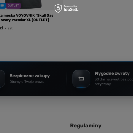
LER
OUTLET
ka męska VOYOVNIK "Skull Gas
 szary, rozmiar XL [OUTLET]
zł
/
szt.
Wygodne zwroty
Bezpieczne zakupy
30 dni na zwrot bez po
Dbamy o Twoje prawa
przyczyny
Regulaminy