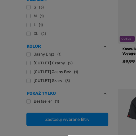
S
3
M
1
L
1
XL
2
OUTLET
KOLOR
Koszul
Voyager
Jasny Brąz
1
39,99 
[OUTLET] Czarny
2
[OUTLET] Jasny Beż
1
[OUTLET] Szary
3
POKAŻ TYLKO
Bestseller
1
Zastosuj wybrane filtry