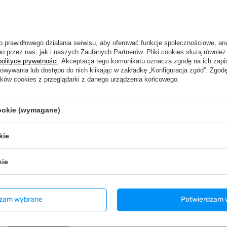
OUTLET
o prawidłowego działania serwisu, aby oferować funkcje społecznościowe, an
o przez nas, jak i naszych Zaufanych Partnerów. Pliki cookies służą również 
ka męska VOYOVNIK "Lone Wolf" -
Koszulka męska VOYOVNIK "Neon
polityce prywatności
. Akceptacja tego komunikatu oznacza zgodę na ich zap
rozmiar S [OUTLET]
- czarna, rozmiar S [OUTLET]
howywania lub dostępu do nich klikając w zakładkę „Konfiguracja zgód”. Zg
zł
41,99 zł
ików cookies z przeglądarki z danego urządzenia końcowego.
/
szt.
/
szt.
cookie (wymagane)
kie
kie
dzam wybrane
Potwierdzam 