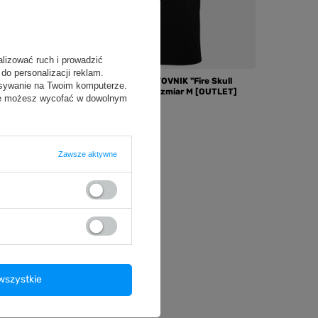
OUTLET
alizować ruch i prowadzić
do personalizacji reklam.
 Lion"
Koszulka męska VOYOVNIK "Fire Skull
isywanie na Twoim komputerze.
Juggler" - czarna, rozmiar M [OUTLET]
odę możesz wycofać w dowolnym
41,99 zł
/
szt.
Zawsze aktywne
wszystkie