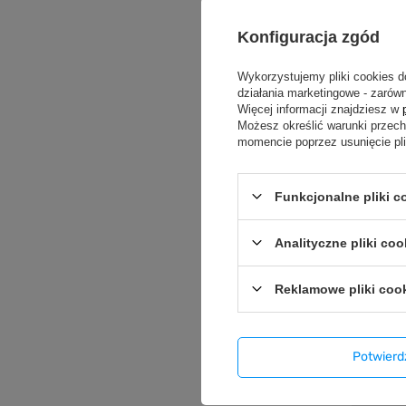
Konfiguracja zgód
OUTLET
Wykorzystujemy pliki cookies d
działania marketingowe - zarówn
Koszul
Więcej informacji znajdziesz w
szara, 
Możesz określić warunki przec
41,99 
momencie poprzez usunięcie pl
Funkcjonalne pliki 
Analityczne pliki coo
Reklamowe pliki coo
Potwier