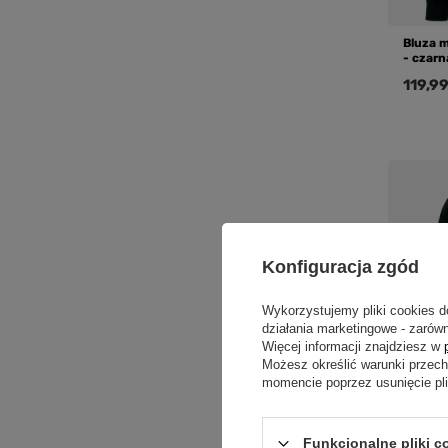
Bluza 
- czarn
119,99
Konfiguracja zgód
Wykorzystujemy pliki cookies d
działania marketingowe - zarówn
Więcej informacji znajdziesz w
Możesz określić warunki przec
momencie poprzez usunięcie pl
Bluza 
Funkcjonalne pliki 
- czarn