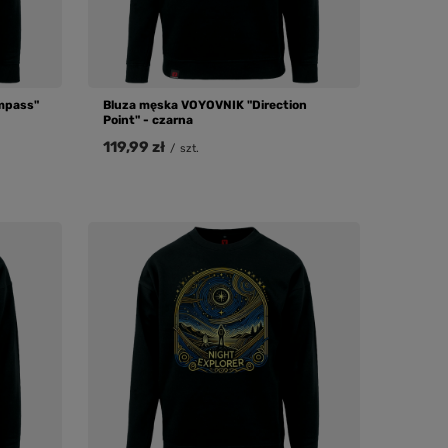
mpass"
Bluza męska VOYOVNIK "Direction
Point" - czarna
119,99 zł
/
szt.