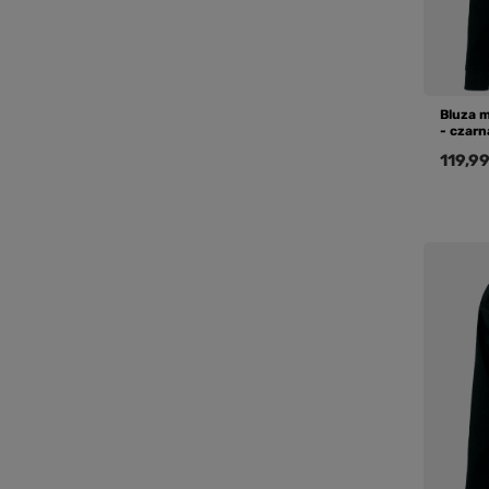
Bluza 
- czarn
119,99