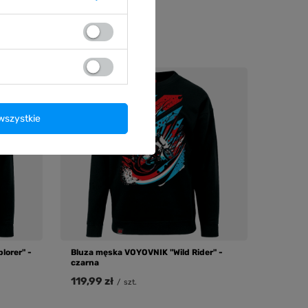
119,99 zł
/
szt.
wszystkie
lorer" -
Bluza męska VOYOVNIK "Wild Rider" -
czarna
119,99 zł
/
szt.