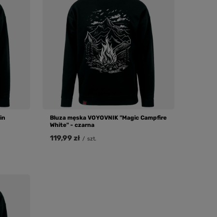
in
Bluza męska VOYOVNIK "Magic Campfire
White" - czarna
119,99 zł
/
szt.