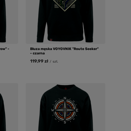
row" -
Bluza męska VOYOVNIK "Route Seeker"
- czarna
119,99 zł
/
szt.