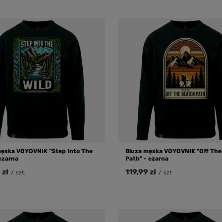
męska VOYOVNIK "Step Into The
Bluza męska VOYOVNIK "Off The
 czarna
Path" - czarna
 zł
119,99 zł
/
szt.
/
szt.