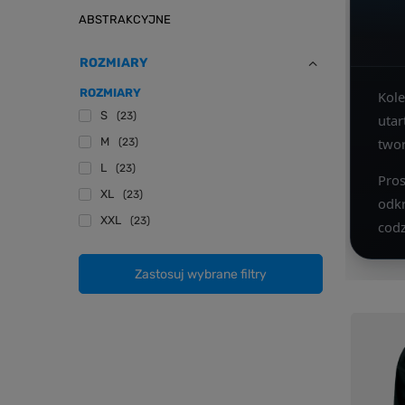
ABSTRAKCYJNE
ROZMIARY
ROZMIARY
Kol
S
23
utar
M
twor
23
L
23
Pros
XL
23
odk
XXL
23
codz
Zastosuj wybrane filtry