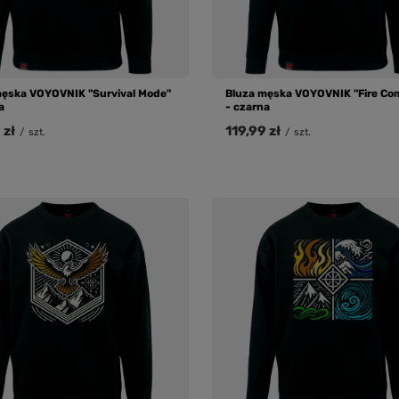
męska VOYOVNIK "Survival Mode"
Bluza męska VOYOVNIK "Fire Co
a
- czarna
 zł
119,99 zł
/
szt.
/
szt.