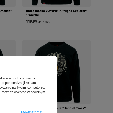
ements"
Bluza męska VOYOVNIK "Night Explorer"
- czarna
119,99 zł
/
szt.
alizować ruch i prowadzić
do personalizacji reklam.
isywanie na Twoim komputerze.
odę możesz wycofać w dowolnym
ure
Bluza męska VOYOVNIK "Hand of Trails"
- czarna
Zawsze aktywne