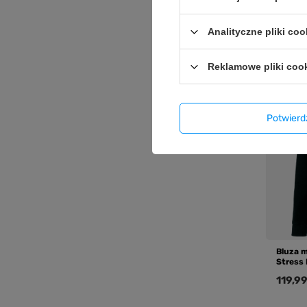
119,99
Analityczne pliki coo
Reklamowe pliki coo
Potwier
Bluza 
Stress 
119,99