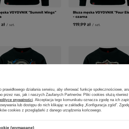
męska VOYOVNIK "Summit Wings"
Bluza męska VOYOVNIK "Four El
a
- czarna
 zł
119,99 zł
/
szt.
/
szt.
o prawidłowego działania serwisu, aby oferować funkcje społecznościowe, an
o przez nas, jak i naszych Zaufanych Partnerów. Pliki cookies służą również 
polityce prywatności
. Akceptacja tego komunikatu oznacza zgodę na ich zap
howywania lub dostępu do nich klikając w zakładkę „Konfiguracja zgód”. Zg
ików cookies z przeglądarki z danego urządzenia końcowego.
męska VOYOVNIK "Misty Voyager"
Bluza męska VOYOVNIK "Advent
cookie (wymagane)
a
Starts Here" - czarna