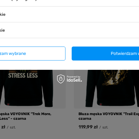
 zł
119,99 zł
/
szt.
/
szt.
kie
kie
dzam wybrane
Potwierdzam 
męska VOYOVNIK "Trek More,
Bluza męska VOYOVNIK "Trail Exp
Less" - czarna
czarna
 zł
119,99 zł
/
szt.
/
szt.