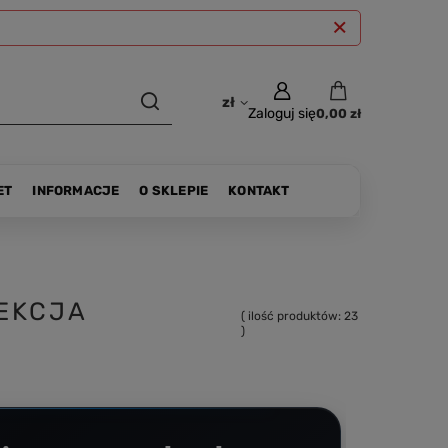
zł
Zaloguj się
0,00 zł
ET
INFORMACJE
O SKLEPIE
KONTAKT
LEKCJA
( ilość produktów:
23
)