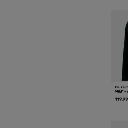
Bluza 
Wild" -
119,99