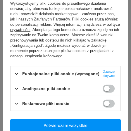
Wykorzystujemy pliki cookies do prawidłowego działania
serwisu, aby oferować funkcje społecznościowe, analizować
ruch i prowadzić działania marketingowe - zarówno przez nas,
jak i naszych Zaufanych Partnerów. Pliki cookies służą również
do personalizacji reklam. Więcej informacji znajdziesz w
polityce
Bluza męska VOYOVNIK "Indian Chief" - czarna
prywatności
. Akceptacja tego komunikatu oznacza zgodę na ich
119,99 zł
/
szt.
zapisywanie na Twoim komputerze. Możesz określić warunki
przechowywania lub dostępu do nich klikając w zakładkę
„Konfiguracja zgód”. Zgodę możesz wycofać w dowolnym
momencie poprzez usunięcie plików cookies z przeglądarki z
Z NASZEGO PORADNIKA
danego urządzenia końcowego.
Zawsze
Funkcjonalne pliki cookie (wymagane)
aktywne
Analityczne pliki cookie
Reklamowe pliki cookie
Potwierdzam wszystkie