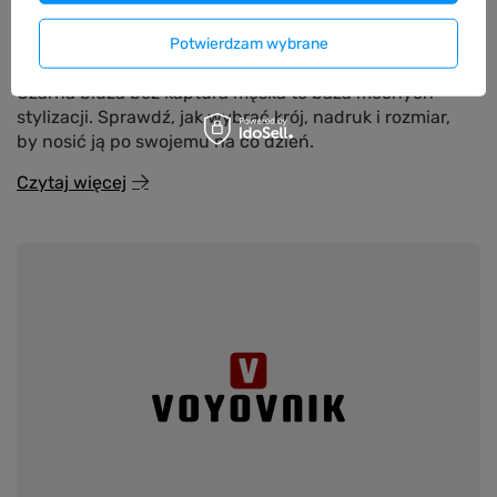
Potwierdzam wybrane
Czarna bluza bez kaptura męska - jak ją nosić
Czarna bluza bez kaptura męska to baza mocnych
stylizacji. Sprawdź, jak wybrać krój, nadruk i rozmiar,
by nosić ją po swojemu na co dzień.
Czytaj więcej