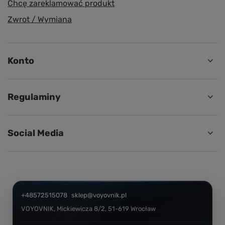
Chcę zareklamować produkt
Zwrot / Wymiana
Konto
Regulaminy
Social Media
+48572515078
sklep@voyovnik.pl
VOYOVNIK
,
Mickiewicza 8/2
,
51-619
Wrocław