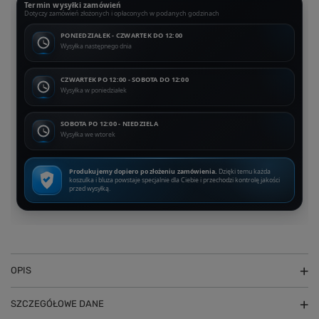
Termin wysyłki zamówień
Dotyczy zamówień złożonych i opłaconych w podanych godzinach
PONIEDZIAŁEK - CZWARTEK DO 12:00
Wysyłka następnego dnia
CZWARTEK PO 12:00 - SOBOTA DO 12:00
Wysyłka w poniedziałek
SOBOTA PO 12:00 - NIEDZIELA
Wysyłka we wtorek
Produkujemy dopiero po złożeniu zamówienia.
Dzięki temu każda
koszulka i bluza powstaje specjalnie dla Ciebie i przechodzi kontrolę jakości
przed wysyłką.
OPIS
SZCZEGÓŁOWE DANE