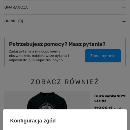
GWARANCJA
OPINIE
(0)
Potrzebujesz pomocy? Masz pytania?
Zadaj pytanie a my odpowiemy
Zadaj pytanie
niezwłocznie, najciekawsze pytania i
odpowiedzi publikując dla innych.
ZOBACZ RÓWNIEŻ
Bluza męska VOYOVN
czarna
119,99 zł
/
szt.
Konfiguracja zgód