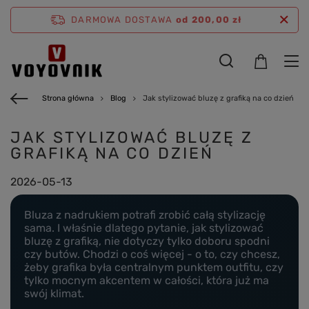
DARMOWA DOSTAWA
od 200,00 zł
Strona główna
Blog
Jak stylizować bluzę z grafiką na co dzień
JAK STYLIZOWAĆ BLUZĘ Z
GRAFIKĄ NA CO DZIEŃ
2026-05-13
Bluza z nadrukiem potrafi zrobić całą stylizację
sama. I właśnie dlatego pytanie, jak stylizować
bluzę z grafiką, nie dotyczy tylko doboru spodni
czy butów. Chodzi o coś więcej - o to, czy chcesz,
żeby grafika była centralnym punktem outfitu, czy
tylko mocnym akcentem w całości, która już ma
swój klimat.