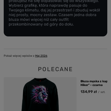
próbujesz na siłę dopasować się do wszystkiego.
Wybierz grafikę, która naprawdę pasuje do
Twojego klimatu, daj jej przestrzeń i zbuduj wokół
niej prosty, mocny zestaw. Czasem jedna dobra
bluza mówi więcej niż cały outfit
przekombinowany od góry do dołu.
Pokaż więcej wpisów z
Maj 2026
POLECANE
Bluza męska z kapt
Hiker" - czarna
134,99 zł
/
szt.