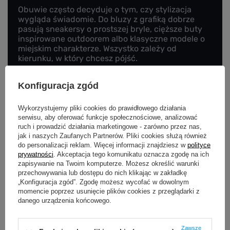
Obuwie często decyduje o tym, czy stylizacja
wygląda świadomie. Do bluzy z grafiką dobrze
pasują sneakersy o prostszej bryle, cięższe buty
inspirowane outdoorem albo klasyczne modele o
miejskim charakterze. Wszystko zależy od
kierunku, w który chcesz pójść.
Jeśli grafika ma militarny albo surowy vibe,
Konfiguracja zgód
cięższe buty dodadzą spójności. Jeżeli nadruk jest
bardziej abstrakcyjny lub nowoczesny, czyste
sneakersy dadzą równowagę. Warto unikać
Wykorzystujemy pliki cookies do prawidłowego działania
obuwia, które samo krzyczy kolorem i detalem,
serwisu, aby oferować funkcje społecznościowe, analizować
chyba że cały look jest budowany właśnie na
ruch i prowadzić działania marketingowe - zarówno przez nas,
jak i naszych Zaufanych Partnerów. Pliki cookies służą również
mocnym kontraście. W większości codziennych
do personalizacji reklam. Więcej informacji znajdziesz w
polityce
zestawów lepiej działa jedna silna rzecz niż trzy
prywatności
. Akceptacja tego komunikatu oznacza zgodę na ich
średnio dopasowane.
zapisywanie na Twoim komputerze. Możesz określić warunki
przechowywania lub dostępu do nich klikając w zakładkę
„Konfiguracja zgód”. Zgodę możesz wycofać w dowolnym
Dodatki - mniej, ale konkretnie
momencie poprzez usunięcie plików cookies z przeglądarki z
danego urządzenia końcowego.
Przy bluzie z grafiką dodatki mają wspierać, nie
Zawsze
zagłuszać. Czapka, nerka, plecak, łańcuch czy