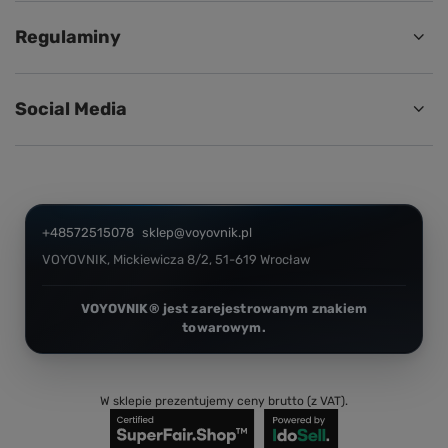
Regulaminy
Social Media
+48572515078
sklep@voyovnik.pl
VOYOVNIK
,
Mickiewicza 8/2
,
51-619
Wrocław
W sklepie prezentujemy ceny brutto (z VAT).