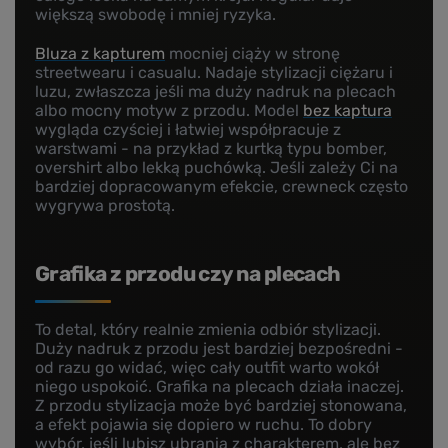
większą swobodę i mniej ryzyka.
Bluza z kapturem
mocniej ciąży w stronę
streetwearu i casualu. Nadaje stylizacji ciężaru i
luzu, zwłaszcza jeśli ma duży nadruk na plecach
albo mocny motyw z przodu. Model
bez kaptura
wygląda czyściej i łatwiej współpracuje z
warstwami - na przykład z kurtką typu bomber,
overshirt albo lekką puchówką. Jeśli zależy Ci na
bardziej dopracowanym efekcie, crewneck często
wygrywa prostotą.
Grafika z przodu czy na plecach
To detal, który realnie zmienia odbiór stylizacji.
Duży nadruk z przodu jest bardziej bezpośredni -
od razu go widać, więc cały outfit warto wokół
niego uspokoić. Grafika na plecach działa inaczej.
Z przodu stylizacja może być bardziej stonowana,
a efekt pojawia się dopiero w ruchu. To dobry
wybór, jeśli lubisz ubrania z charakterem, ale bez