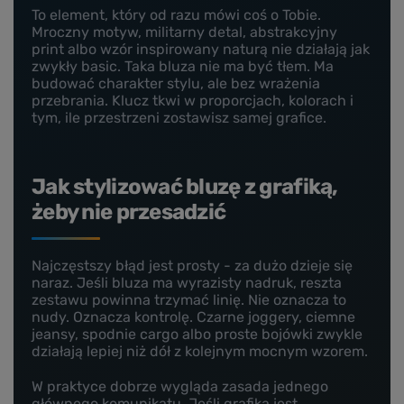
To element, który od razu mówi coś o Tobie.
Mroczny motyw, militarny detal, abstrakcyjny
print albo wzór inspirowany naturą nie działają jak
zwykły basic. Taka bluza nie ma być tłem. Ma
budować charakter stylu, ale bez wrażenia
przebrania. Klucz tkwi w proporcjach, kolorach i
tym, ile przestrzeni zostawisz samej grafice.
Jak stylizować bluzę z grafiką,
żeby nie przesadzić
Najczęstszy błąd jest prosty - za dużo dzieje się
naraz. Jeśli bluza ma wyrazisty nadruk, reszta
zestawu powinna trzymać linię. Nie oznacza to
nudy. Oznacza kontrolę. Czarne joggery, ciemne
jeansy, spodnie cargo albo proste bojówki zwykle
działają lepiej niż dół z kolejnym mocnym wzorem.
W praktyce dobrze wygląda zasada jednego
głównego komunikatu. Jeśli grafika jest