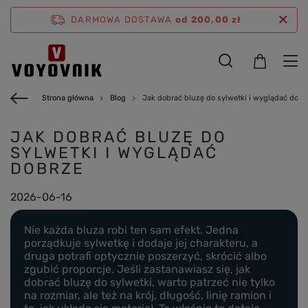
DARMOWA DOSTAWA
od 200,00 zł
Strona główna
Blog
Jak dobrać bluzę do sylwetki i wyglądać dobr
JAK DOBRAĆ BLUZĘ DO
SYLWETKI I WYGLĄDAĆ
DOBRZE
2026-06-16
Nie każda bluza robi ten sam efekt. Jedna
porządkuje sylwetkę i dodaje jej charakteru, a
druga potrafi optycznie poszerzyć, skrócić albo
zgubić proporcje. Jeśli zastanawiasz się, jak
dobrać bluzę do sylwetki, warto patrzeć nie tylko
na rozmiar, ale też na krój, długość, linię ramion i