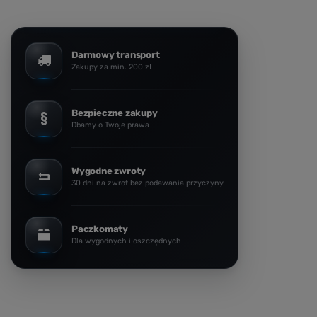
Bluza męska VOYOVNIK "Misty Voyager" - czarna
119,99 zł
/
szt.
Darmowy transport
Zakupy za min. 200 zł
Bezpieczne zakupy
Dbamy o Twoje prawa
Wygodne zwroty
30 dni na zwrot bez podawania przyczyny