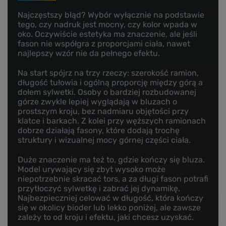
Najczęstszy błąd? Wybór wyłącznie na podstawie
tego, czy nadruk jest mocny, czy kolor wpada w
oko. Oczywiście estetyka ma znaczenie, ale jeśli
fason nie współgra z proporcjami ciała, nawet
najlepszy wzór nie da pełnego efektu.
Na start spójrz na trzy rzeczy: szerokość ramion,
długość tułowia i ogólną proporcję między górą a
dołem sylwetki. Osoby o bardziej rozbudowanej
górze zwykle lepiej wyglądają w bluzach o
prostszym kroju, bez nadmiaru objętości przy
klatce i barkach. Z kolei przy węższych ramionach
dobrze działają fasony, które dodają trochę
struktury i wizualnej mocy górnej części ciała.
Duże znaczenie ma też to, gdzie kończy się bluza.
Model urywający się zbyt wysoko może
niepotrzebnie skracać tors, a za długi fason potrafi
przytłoczyć sylwetkę i zabrać jej dynamikę.
Najbezpieczniej celować w długość, która kończy
się w okolicy bioder lub lekko poniżej, ale zawsze
zależy to od kroju i efektu, jaki chcesz uzyskać.