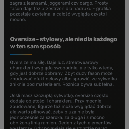
zagra z jeansami, joggerami czy cargo. Prosty
fason daje też przestrzeń dla nadruku - grafika
pozostaje czytelna, a całość wygląda czysto i
mocno.
Oversize - stylowy, ale nie dla każdego
w ten sam sposób
Oversize ma siłę. Daje luz, streetwearowy
charakter i wygląda swobodnie, ale tylko wtedy,
gdy jest dobrze dobrany. Zbyt duży fason może
zbudować efekt celowy albo sprawić, że sylwetka
zniknie pod materiałem. Różnica bywa subtelna.
Jeśli masz szczupłą sylwetkę, oversize często
dodaje objętości i charakteru. Przy mocniej
zbudowanej figurze też może wyglądać dobrze,
ale warto pilnować, żeby bluza nie była
jednocześnie za szeroka, za długa i z mocno
obniżoną linią ramion. Jeden z tych elementów
wystarczy. Gdy pojawiają się wszystkie naraz,