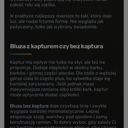
całość robi się ciężka.
W praktyce najlepszy oversize to taki, który daje
luz, ale nadal trzyma formę. Nie wygląda jak
pożyczony, tylko jak wybrany świadomie.
Bluza z kapturem czy bez kaptura
Kaptur ma wpływ nie tylko na styl, ale też na
proporcje. Dodaje objętości w okolicy karku,
barków i górnej części pleców. Dla osób o węższej
górze ciała to często plus, bo sylwetka staje się
bardziej zarysowana. Jeśli jednak masz
masywniejsze ramiona albo krótki kark, kaptur
może optycznie dodać ciężkości.
Bluza bez kaptura
daje czystszą linię i zwykle
wygląda bardziej minimalistycznie. Lepiej
eksponuje szyję, warstwy pod spodem i samą
konstrukcję ramion. To dobry wybór, gdy zależy Ci
na bardziej uporządkowanym efekcie albo chcesz,