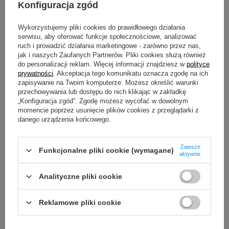
Bardziej stonowany model sprawdzi się wtedy,
Konfiguracja zgód
gdy chcesz zachować balans między
oryginalnością a uniwersalnością. To dobra opcja
Wykorzystujemy pliki cookies do prawidłowego działania
dla osób, które lubią rzeczy z charakterem, ale
serwisu, aby oferować funkcje społecznościowe, analizować
wolą nosić je w subtelniejszy sposób. Czasem
ruch i prowadzić działania marketingowe - zarówno przez nas,
wystarczy ciekawy motyw w ograniczonej palecie
jak i naszych Zaufanych Partnerów. Pliki cookies służą również
kolorystycznej albo grafika, która przyciąga
do personalizacji reklam. Więcej informacji znajdziesz w
polityce
detalem, a nie rozmiarem.
prywatności
. Akceptacja tego komunikatu oznacza zgodę na ich
zapisywanie na Twoim komputerze. Możesz określić warunki
Nie ma tu jednej zasady dla wszystkich.
przechowywania lub dostępu do nich klikając w zakładkę
Oryginalność nie zawsze oznacza przesadę.
„Konfiguracja zgód”. Zgodę możesz wycofać w dowolnym
Czasem najbardziej charakterne ubranie to takie,
momencie poprzez usunięcie plików cookies z przeglądarki z
które trafia dokładnie w czyjś klimat bez zbędnego
danego urządzenia końcowego.
hałasu.
Zawsze
Funkcjonalne pliki cookie (wymagane)
aktywne
BESTSELLER
Analityczne pliki cookie
Reklamowe pliki cookie