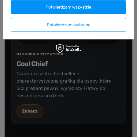
Potwierdzam wszystkie
Potwierdzam wybrane
NAJMOCNIEJSZY WYBÓR
Cool Chief
Czarna koszulka bestseller z
charakterystyczną grafiką dla osoby, która
lubi prezent pewny, wyrazisty i łatwy do
noszenia na co dzień.
Zobacz