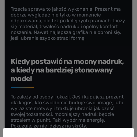
Trzecia sprawa to jakość wykonania. Prezent ma
dobrze wyglądać nie tylko w momencie
odpakowania, ale też po kolejnych praniach. Liczy
się materiał, trwałość nadruku i ogólny komfort
noszenia. Nawet najlepsza grafika nie obroni się,
jeśli ubranie szybko straci formę.
Kiedy postawić na mocny nadruk,
a kiedy na bardziej stonowany
model
To zależy od osoby i okazji. Jeśli kupujesz prezent
dla kogoś, kto świadomie buduje swój image, lubi
wyraziste motywy i traktuje ubrania jak część
swojej tożsamości, mocniejszy nadruk będzie
strzałem w punkt. Taki wybór ma energię.
Pokazuje, że nie idziesz na skróty.