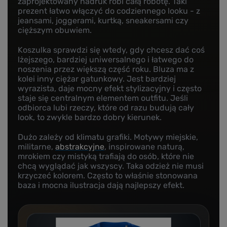
zaprojektowany nadruk robi całą robotę. Taki
prezent łatwo włączyć do codziennego looku - z
jeansami, joggerami, kurtką, sneakersami czy
cięższym obuwiem.
Koszulka sprawdzi się wtedy, gdy chcesz dać coś
lżejszego, bardziej uniwersalnego i łatwego do
noszenia przez większą część roku. Bluza ma z
kolei inny ciężar gatunkowy. Jest bardziej
wyrazista, daje mocny efekt stylizacyjny i często
staje się centralnym elementem outfitu. Jeśli
odbiorca lubi rzeczy, które od razu budują cały
look, to zwykle bardzo dobry kierunek.
Dużo zależy od klimatu grafiki. Motywy miejskie,
militarne,
abstrakcyjne
, inspirowane naturą,
mrokiem czy mistyką trafiają do osób, które nie
chcą wyglądać jak wszyscy. Taka odzież nie musi
krzyczeć kolorem. Często to właśnie stonowana
baza i mocna ilustracja dają najlepszy efekt.