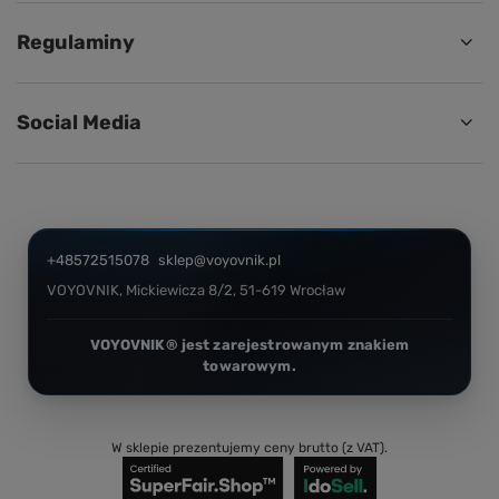
Regulaminy
Social Media
+48572515078
sklep@voyovnik.pl
VOYOVNIK
,
Mickiewicza 8/2
,
51-619
Wrocław
W sklepie prezentujemy ceny brutto (z VAT).