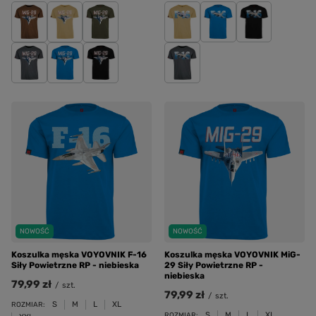
NOWOŚĆ
NOWOŚĆ
Koszulka męska VOYOVNIK F-16
Koszulka męska VOYOVNIK MiG-
Siły Powietrzne RP - niebieska
29 Siły Powietrzne RP -
niebieska
79,99 zł
/
szt.
79,99 zł
/
szt.
S
M
L
XL
ROZMIAR:
S
M
L
XL
ROZMIAR: