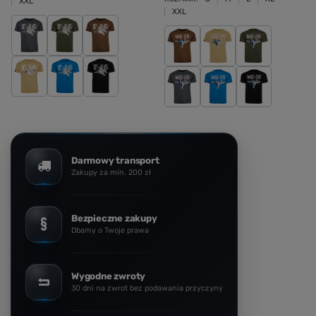
XXL
XXL
Darmowy transport
Zakupy za min. 200 zł
Bezpieczne zakupy
Dbamy o Twoje prawa
Wygodne zwroty
30 dni na zwrot bez podawania przyczyny