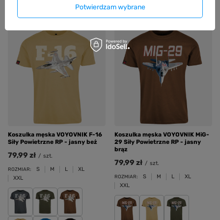
Potwierdzam wybrane
Koszulka męska VOYOVNIK F-16
Koszulka męska VOYOVNIK MiG-
Siły Powietrzne RP - jasny beż
29 Siły Powietrzne RP - jasny
brąz
79,99 zł
/
szt.
79,99 zł
/
szt.
S
M
L
XL
ROZMIAR:
S
M
L
XL
ROZMIAR:
XXL
XXL