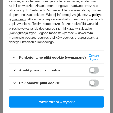
serwisu, aby oferować funkcje społecznościowe, analizować
ruch i prowadzić działania marketingowe - zarówno przez nas,
jak i naszych Zaufanych Partnerów. Pliki cookies służą również
do personalizacji reklam. Więcej informacji znajdziesz w
polityce
prywatności
. Akceptacja tego komunikatu oznacza zgodę na ich
zapisywanie na Twoim komputerze. Możesz określić warunki
przechowywania lub dostępu do nich klikając w zakładkę
„Konfiguracja zgód”. Zgodę możesz wycofać w dowolnym
momencie poprzez usunięcie plików cookies z przeglądarki z
danego urządzenia końcowego.
Zawsze
Funkcjonalne pliki cookie (wymagane)
aktywne
Koszulka męska VOYOVNIK F-16
Koszulka męska VOYOVNIK F-16
Siły Powietrzne RP - olive
Siły Powietrzne RP - jasny brąz
Analityczne pliki cookie
79,99 zł
79,99 zł
/
szt.
/
szt.
S
M
L
XL
S
M
L
XL
ROZMIAR:
ROZMIAR:
Reklamowe pliki cookie
XXL
XXL
Potwierdzam wszystkie