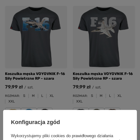
Koszulka męska VOYOVNIK F-16
Koszulka męska VOYOVNIK F-16
Siły Powietrzne RP - szara
Siły Powietrzne RP - szara
79,99 zł
79,99 zł
/
szt.
/
szt.
S
M
L
XL
S
M
L
XL
ROZMIAR:
ROZMIAR:
XXL
XXL
Konfiguracja zgód
Wykorzystujemy pliki cookies do prawidłowego działania