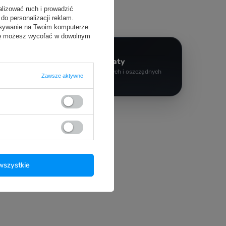
alizować ruch i prowadzić
do personalizacji reklam.
isywanie na Twoim komputerze.
odę możesz wycofać w dowolnym
Paczkomaty
dawania
Dla wygodnych i oszczędnych
Zawsze aktywne
Social Media
wszystkie
Instagram
Facebook