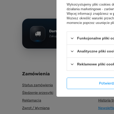
Wykorzystujemy pliki cookies d
działania marketingowe - zarówn
Więcej informacji znajdziesz w
Możesz określić warunki przec
momencie poprzez usunięcie pl
Darmowy transport
Zakupy za min. 200 zł
Funkcjonalne pliki 
Analityczne pliki coo
Reklamowe pliki coo
Zamówienia
Konto
Potwier
Status zamówienia
Zarejestru
Śledzenie przesyłki
Lista zak
Reklamacja
Historia t
Zwrot / Wymiana
Newslett