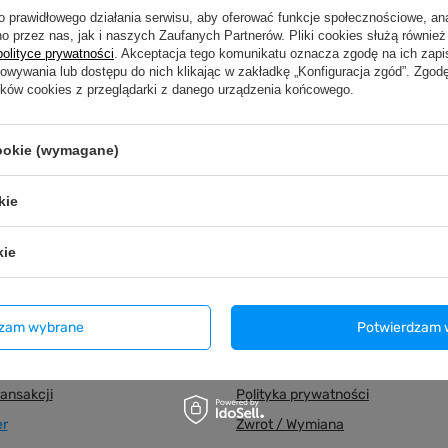
o prawidłowego działania serwisu, aby oferować funkcje społecznościowe, an
o przez nas, jak i naszych Zaufanych Partnerów. Pliki cookies służą również 
polityce prywatności
. Akceptacja tego komunikatu oznacza zgodę na ich zap
howywania lub dostępu do nich klikając w zakładkę „Konfiguracja zgód”. Zg
ików cookies z przeglądarki z danego urządzenia końcowego.
Wygodne zwroty
Bezpieczne zakupy
30 dni na zwrot bez po
Dbamy o Twoje prawa
cookie (wymagane)
przyczyny
kie
kie
Regulaminy
dzam wybrane
Potwierdzam 
j się
Informacje o sklepie
upionych produktów
Regulamin
ransakcji
Polityka prywatności
er
Zwrot / Wymiana