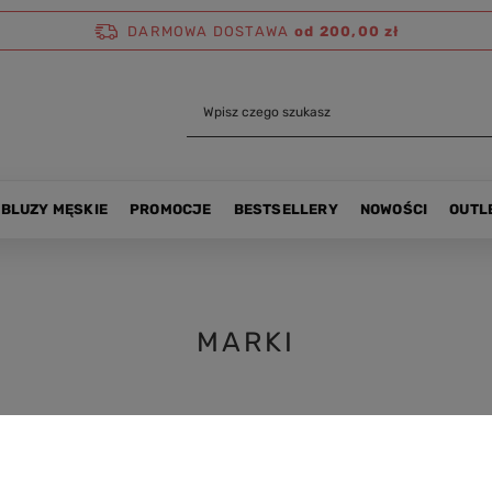
DARMOWA DOSTAWA
od 200,00 zł
BLUZY MĘSKIE
PROMOCJE
BESTSELLERY
NOWOŚCI
OUTL
MARKI