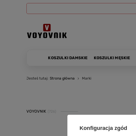
KOSZULKI DAMSKIE
KOSZULKI MĘSKIE
Jesteś tutaj:
Strona główna
Marki
VOYOVNIK
(726)
Konfiguracja zgód