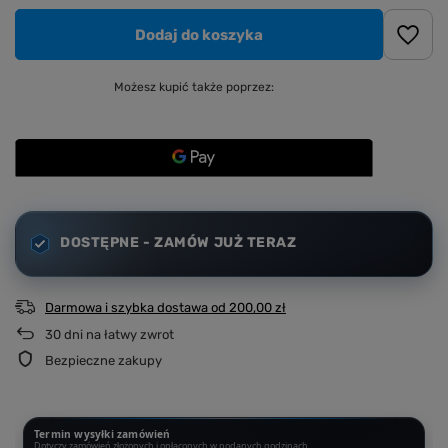
Dodaj do koszyka
Możesz kupić także poprzez:
DOSTĘPNE - ZAMÓW JUŻ TERAZ
Darmowa i szybka dostawa
od
200,00 zł
30
dni na łatwy zwrot
Bezpieczne zakupy
Termin wysyłki zamówień
Dotyczy zamówień złożonych i opłaconych w podanych godzinach