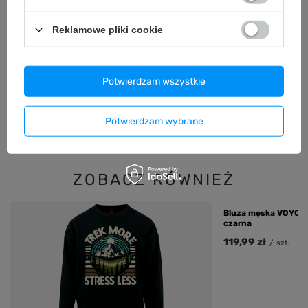
GWARANCJA
Reklamowe pliki cookie
OPINIE
(0)
Potwierdzam wszystkie
Potrzebujesz pomocy? Masz pytania?
Zadaj pytanie a my odpowiemy
Zadaj pytanie
niezwłocznie, najciekawsze pytania i
Potwierdzam wybrane
odpowiedzi publikując dla innych.
ZOBACZ RÓWNIEŻ
Bluza męska VOYOVN
czarna
119,99 zł
/
szt.