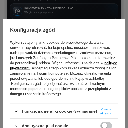
PONIEDZIAŁEK - CZWARTEK DO 12:00
Wysyłka następnego dnia
CZWARTEK PO 12:00 - SOBOTA DO 12:00
Konfiguracja zgód
Wysyłka w poniedziałek
Wykorzystujemy pliki cookies do prawidłowego działania
SOBOTA PO 12:00 - NIEDZIELA
serwisu, aby oferować funkcje społecznościowe, analizować
Wysyłka we wtorek
ruch i prowadzić działania marketingowe - zarówno przez nas,
jak i naszych Zaufanych Partnerów. Pliki cookies służą również
do personalizacji reklam. Więcej informacji znajdziesz w
polityce
Produkujemy dopiero po złożeniu zamówienia.
Dzięki temu każda
koszulka i bluza powstaje specjalnie dla Ciebie i przechodzi kontrolę jakości
prywatności
. Akceptacja tego komunikatu oznacza zgodę na ich
przed wysyłką.
zapisywanie na Twoim komputerze. Możesz określić warunki
przechowywania lub dostępu do nich klikając w zakładkę
„Konfiguracja zgód”. Zgodę możesz wycofać w dowolnym
momencie poprzez usunięcie plików cookies z przeglądarki z
danego urządzenia końcowego.
OPIS
Zawsze
Funkcjonalne pliki cookie (wymagane)
aktywne
SZCZEGÓŁOWE DANE
Analityczne pliki cookie