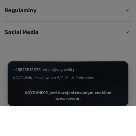
Regulaminy
Social Media
+48572515078
sklep@voyovnik.pl
VOYOVNIK
,
Mickiewicza 8/2
,
51-619
Wrocław
W sklepie prezentujemy ceny brutto (z VAT).