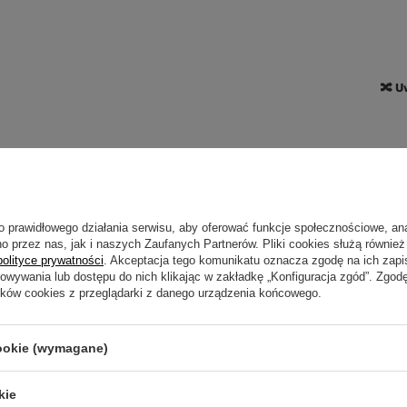
🔀 U
o prawidłowego działania serwisu, aby oferować funkcje społecznościowe, an
o przez nas, jak i naszych Zaufanych Partnerów. Pliki cookies służą również 
GWARANCJA PRODUCENTA NA 1 ROK
polityce prywatności
. Akceptacja tego komunikatu oznacza zgodę na ich zap
howywania lub dostępu do nich klikając w zakładkę „Konfiguracja zgód”. Zg
rantuje wymianę wadliwej odzieży do 12 miesięcy od daty zakupu. Sko
ików cookies z przeglądarki z danego urządzenia końcowego.
ośrednictwem
Reklamacja
. Wyślij zamówiony produkt paczkomatem In
kuriera, który odbierze go z Twojego domu.
cookie (wymagane)
kie
ebujesz pomocy? Masz pytania?