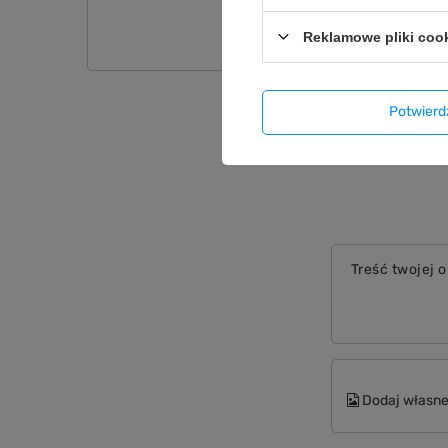
Zadaj pytanie a my odpo
Reklamowe pliki coo
Potwier
Treść twojej o
Dodaj własne