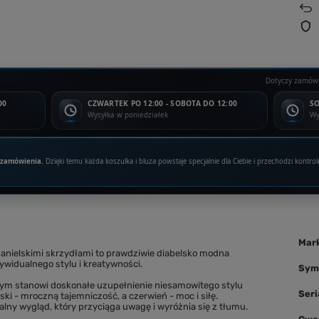
Dotyczy zamówi
00
CZWARTEK PO 12:00 - SOBOTA DO 12:00
SO
Wysyłka w poniedziałek
Wy
 zamówienia.
Dzięki temu każda koszulka i bluza powstaje specjalnie dla Ciebie i przechodzi kontrol
Mar
anielskimi skrzydłami to prawdziwie diabelsko modna
dywidualnego stylu i kreatywności.
Sym
nym stanowi doskonałe uzupełnienie niesamowitego stylu
Seri
ski - mroczną tajemniczość, a czerwień - moc i siłę.
lny wygląd, który przyciąga uwagę i wyróżnia się z tłumu.