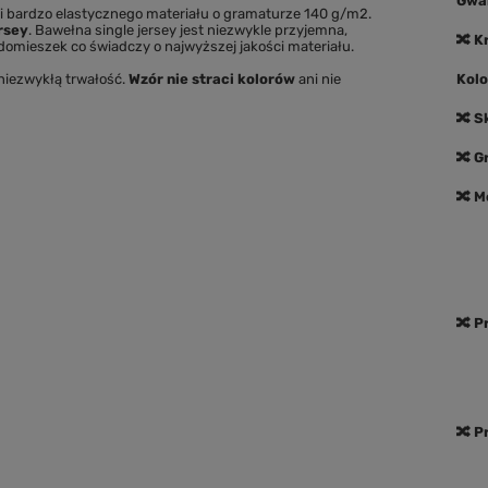
Gwa
 bardzo elastycznego materiału o gramaturze 140 g/m2.
rsey
. Bawełna single jersey jest niezwykle przyjemna,
🔀 K
domieszek co świadczy o najwyższej jakości materiału.
 niezwykłą trwałość.
Wzór
nie straci kolorów
ani nie
Kolo
🔀 S
🔀 
🔀 M
🔀 P
🔀 P