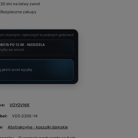
30
dni na łatwy zwrot
Bezpieczne zakupy
eń złożonych i opłaconych w podanych godzinach
BOTA PO 12:00 - NIEDZIELA
syłka we wtorek
ę jakości przed wysyłką.
ka
VOYOVNIK
bol
VD3-2305-14
a
Abstrakcyjne - koszulki damskie