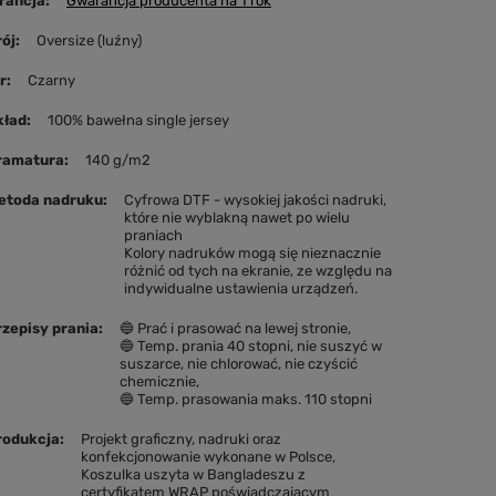
rancja
Gwarancja producenta na 1 rok
rój
Oversize (luźny)
r
Czarny
kład
100% bawełna single jersey
Gramatura
140 g/m2
etoda nadruku
Cyfrowa DTF - wysokiej jakości nadruki,
które nie wyblakną nawet po wielu
praniach
Kolory nadruków mogą się nieznacznie
różnić od tych na ekranie, ze względu na
indywidualne ustawienia urządzeń.
rzepisy prania
🔵 Prać i prasować na lewej stronie
🔵 Temp. prania 40 stopni, nie suszyć w
suszarce, nie chlorować, nie czyścić
chemicznie
🔵 Temp. prasowania maks. 110 stopni
rodukcja
Projekt graficzny, nadruki oraz
konfekcjonowanie wykonane w Polsce
Koszulka uszyta w Bangladeszu z
certyfikatem WRAP poświadczającym