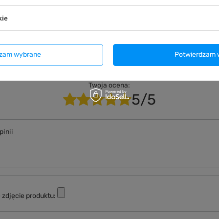
Zadaj pyta
wiemy niezwłocznie, najciekawsze pytania i odpowiedzi
kie
publikując dla innych.
dzam wybrane
Potwierdzam 
NAPISZ SWOJĄ OPINIĘ
Twoja ocena:
5/5
pinii
 zdjęcie produktu: