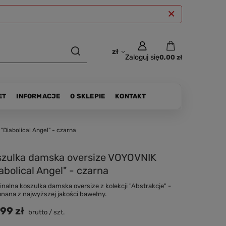
zł
Zaloguj się
0,00 zł
ET
INFORMACJE
O SKLEPIE
KONTAKT
Diabolical Angel" - czarna
szulka damska oversize VOYOVNIK
abolical Angel" - czarna
inalna koszulka damska oversize z kolekcji "Abstrakcje" -
nana z najwyższej jakości bawełny.
99 zł
brutto
/
szt.