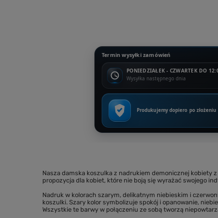
Termin wysyłki zamówień
PONIEDZIAŁEK - CZWARTEK DO 12:
Wysyłka następnego dnia
Produkujemy dopiero po złożeniu
Nasza damska koszulka z nadrukiem demonicznej kobiety z 
propozycja dla kobiet, które nie boją się wyrażać swojego in
Nadruk w kolorach szarym, delikatnym niebieskim i czerwo
koszulki. Szary kolor symbolizuje spokój i opanowanie, niebie
Wszystkie te barwy w połączeniu ze sobą tworzą niepowtarza