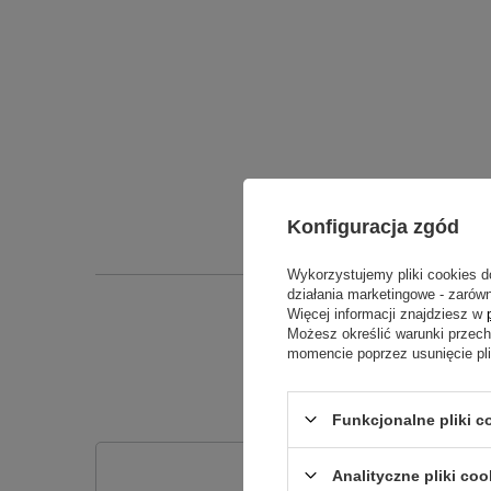
Konfiguracja zgód
Wykorzystujemy pliki cookies d
działania marketingowe - zarówn
Więcej informacji znajdziesz w
Możesz określić warunki przec
Producent gwa
momencie poprzez usunięcie pl
sklepem za p
Funkcjonalne pliki 
Analityczne pliki coo
Potrz