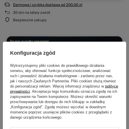
Darmowa i szybka dostawa
od
200,00 zł
30
dni na łatwy zwrot
Bezpieczne zakupy
Termin wysyłki zamówień
Dotyczy zamówień złożonych i opłaconych w podanych godzinach
Konfiguracja zgód
PONIEDZIAŁEK - CZWARTEK DO 12:00
Wysyłka następnego dnia
Wykorzystujemy pliki cookies do prawidłowego działania
serwisu, aby oferować funkcje społecznościowe, analizować
CZWARTEK PO 12:00 - SOBOTA DO 12:00
ruch i prowadzić działania marketingowe - zarówno przez nas,
Wysyłka w poniedziałek
jak i naszych Zaufanych Partnerów. Pliki cookies służą również
do personalizacji reklam. Więcej informacji znajdziesz w
polityce
SOBOTA PO 12:00 - NIEDZIELA
prywatności
. Akceptacja tego komunikatu oznacza zgodę na ich
Wysyłka we wtorek
zapisywanie na Twoim komputerze. Możesz określić warunki
przechowywania lub dostępu do nich klikając w zakładkę
„Konfiguracja zgód”. Zgodę możesz wycofać w dowolnym
Produkujemy dopiero po złożeniu zamówienia.
Dzięki temu każda
momencie poprzez usunięcie plików cookies z przeglądarki z
koszulka i bluza powstaje specjalnie dla Ciebie i przechodzi kontrolę jakości
przed wysyłką.
danego urządzenia końcowego.