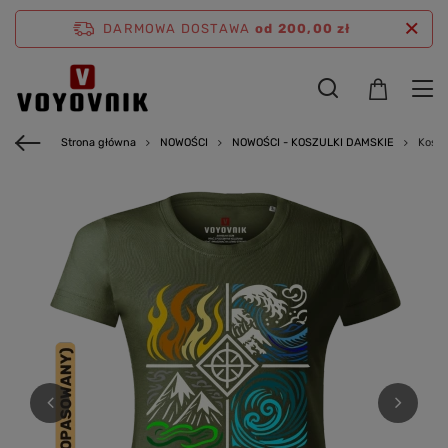
DARMOWA DOSTAWA
od 200,00 zł
Strona główna
NOWOŚCI
NOWOŚCI - KOSZULKI DAMSKIE
Koszu