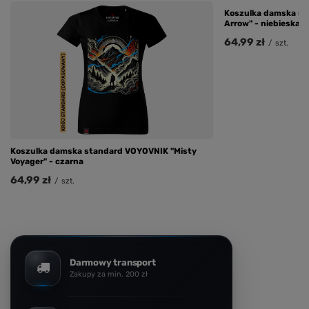
Koszulka damska st
Arrow" - niebieska
64,99 zł
/
szt.
Koszulka damska standard VOYOVNIK "Misty
Voyager" - czarna
64,99 zł
/
szt.
Darmowy transport
Zakupy za min. 200 zł