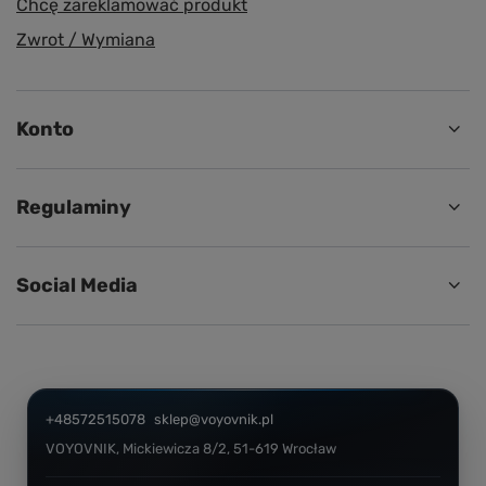
Chcę zareklamować produkt
Zwrot / Wymiana
Konto
Regulaminy
Social Media
+48572515078
sklep@voyovnik.pl
VOYOVNIK
,
Mickiewicza 8/2
,
51-619
Wrocław