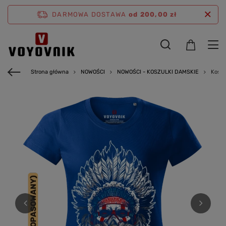
DARMOWA DOSTAWA
od 200,00 zł
Strona główna
NOWOŚCI
NOWOŚCI - KOSZULKI DAMSKIE
Koszu