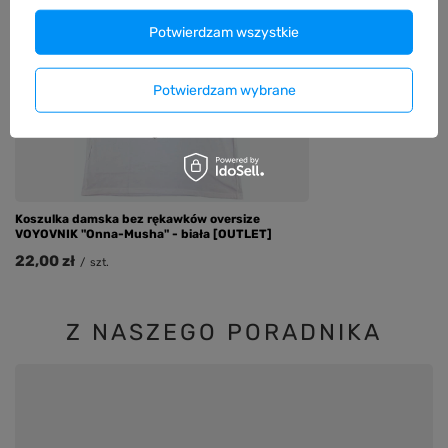
Koszulka damska st
Potwierdzam wszystkie
Phoenix" - szary me
64,99 zł
/
szt.
Potwierdzam wybrane
Koszulka damska bez rękawków oversize
VOYOVNIK "Onna-Musha" - biała [OUTLET]
22,00 zł
/
szt.
Z NASZEGO PORADNIKA