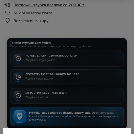
Darmowa i szybka dostawa
od
200,00 zł
30
dni na łatwy zwrot
Bezpieczne zakupy
Termin wysyłki zamówień
Dotyczy zamówień złożonych i opłaconych w podanych godzinach
PONIEDZIAŁEK - CZWARTEK DO 12:00
Wysyłka następnego dnia
CZWARTEK PO 12:00 - SOBOTA DO 12:00
Wysyłka w poniedziałek
SOBOTA PO 12:00 - NIEDZIELA
Wysyłka we wtorek
Produkujemy dopiero po złożeniu zamówienia.
Dzięki temu każda
koszulka i bluza powstaje specjalnie dla Ciebie i przechodzi kontrolę jakości
przed wysyłką.