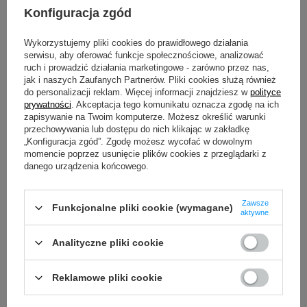
Konfiguracja zgód
Wykorzystujemy pliki cookies do prawidłowego działania
OPIS
serwisu, aby oferować funkcje społecznościowe, analizować
ruch i prowadzić działania marketingowe - zarówno przez nas,
SZCZEGÓŁOWE DANE
jak i naszych Zaufanych Partnerów. Pliki cookies służą również
do personalizacji reklam. Więcej informacji znajdziesz w
polityce
prywatności
. Akceptacja tego komunikatu oznacza zgodę na ich
GWARANCJA
zapisywanie na Twoim komputerze. Możesz określić warunki
przechowywania lub dostępu do nich klikając w zakładkę
„Konfiguracja zgód”. Zgodę możesz wycofać w dowolnym
OPINIE
(0)
momencie poprzez usunięcie plików cookies z przeglądarki z
danego urządzenia końcowego.
Potrzebujesz pomocy? Masz pytania?
Zawsze
Funkcjonalne pliki cookie (wymagane)
aktywne
Zadaj pytanie a my odpowiemy
Zadaj pytanie
niezwłocznie, najciekawsze pytania i
odpowiedzi publikując dla innych.
Analityczne pliki cookie
Reklamowe pliki cookie
ZOBACZ RÓWNIEŻ