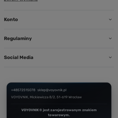
Konto
Regulaminy
Social Media
+48572515078
sklep@voyovnik.pl
VOYOVNIK
,
Mickiewicza 8/2
,
51-619
Wrocław