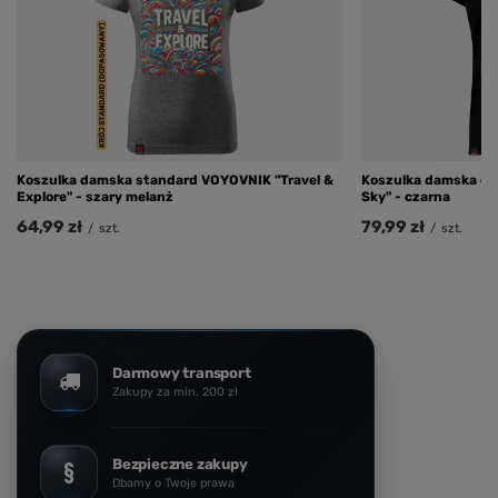
Koszulka damska standard VOYOVNIK "Travel &
Koszulka damska ov
Explore" - szary melanż
Sky" - czarna
64,99 zł
79,99 zł
/
szt.
/
szt.
Darmowy transport
Zakupy za min. 200 zł
Bezpieczne zakupy
Dbamy o Twoje prawa