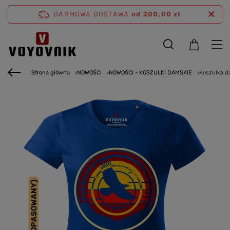
DARMOWA DOSTAWA
od 200,00 zł
Strona główna
NOWOŚCI
NOWOŚCI - KOSZULKI DAMSKIE
Koszulka d