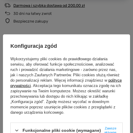
Darmowa i szybka dostawa
od
200,00 zł
30
dni na łatwy zwrot
Bezpieczne zakupy
Termin wysyłki zamówień
Konfiguracja zgód
Dotyczy zamówień złożonych i opłaconych w podanych godzinach
PONIEDZIAŁEK - CZWARTEK DO 12:00
Wykorzystujemy pliki cookies do prawidłowego działania
Wysyłka następnego dnia
serwisu, aby oferować funkcje społecznościowe, analizować
ruch i prowadzić działania marketingowe - zarówno przez nas,
CZWARTEK PO 12:00 - SOBOTA DO 12:00
jak i naszych Zaufanych Partnerów. Pliki cookies służą również
Wysyłka w poniedziałek
do personalizacji reklam. Więcej informacji znajdziesz w
polityce
prywatności
. Akceptacja tego komunikatu oznacza zgodę na ich
zapisywanie na Twoim komputerze. Możesz określić warunki
SOBOTA PO 12:00 - NIEDZIELA
przechowywania lub dostępu do nich klikając w zakładkę
Wysyłka we wtorek
„Konfiguracja zgód”. Zgodę możesz wycofać w dowolnym
momencie poprzez usunięcie plików cookies z przeglądarki z
danego urządzenia końcowego.
Produkujemy dopiero po złożeniu zamówienia.
Dzięki temu każda
koszulka i bluza powstaje specjalnie dla Ciebie i przechodzi kontrolę jakości
przed wysyłką.
Zawsze
Funkcjonalne pliki cookie (wymagane)
aktywne