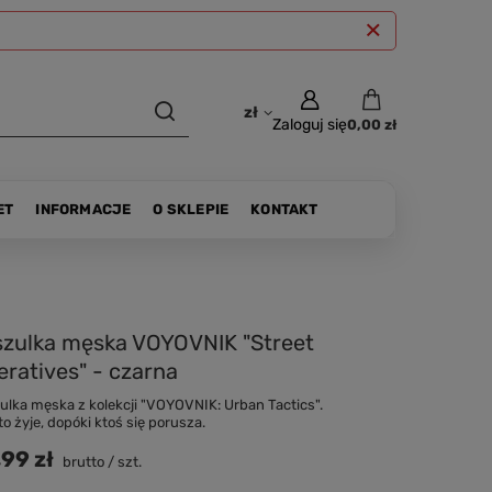
zł
Zaloguj się
0,00 zł
ET
INFORMACJE
O SKLEPIE
KONTAKT
szulka męska VOYOVNIK "Street
ratives" - czarna
ulka męska z kolekcji "VOYOVNIK: Urban Tactics".
to żyje, dopóki ktoś się porusza.
,99 zł
brutto
/
szt.