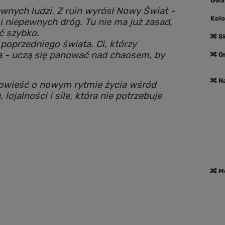
Gwa
dawnych ludzi. Z ruin wyrósł Nowy Świat -
Kolo
 i niepewnych dróg. Tu nie ma już zasad,
ć szybko.
🔀 S
 poprzedniego świata. Ci, którzy
wa - uczą się panować nad chaosem, by
🔀 
🔀 N
owieść o nowym rytmie życia wśród
ojalności i sile, która nie potrzebuje
🔀 M