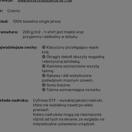
rancja
Gwarancja producenta na 1 rok
r
Czarny
kład
100% bawełna single jersey
Gramatura
200 g/m2 - t-shirt jest miękki oraz
przyjemny i delikatny w dotyku
ajważniejsze cechy
🔵 Klasyczny przylegający wąski
krój
🔵 Okrągły dekolt obszyty wygodną
i elastyczną lamówką
🔵 Ramiona wzmocnione wszytą
taśmą
🔵 Rękawy i dół wykończone
podwójnym mocnym szwem
🔵 Szwy boczne
🔵 Taśma wzmacniająca na karku
etoda nadruku
Cyfrowa DTF - wysokiej jakości nadruki,
które nie wyblakną nawet po wielu
praniach
Kolory nadruków mogą się nieznacznie
różnić od tych na ekranie, ze względu na
indywidualne ustawienia urządzeń.