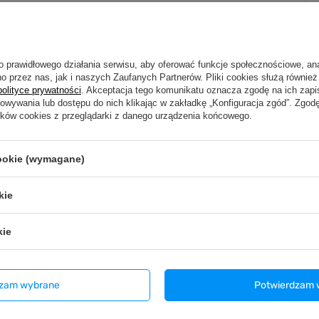
🔀 P
o prawidłowego działania serwisu, aby oferować funkcje społecznościowe, an
o przez nas, jak i naszych Zaufanych Partnerów. Pliki cookies służą również 
🔀 P
polityce prywatności
. Akceptacja tego komunikatu oznacza zgodę na ich zap
howywania lub dostępu do nich klikając w zakładkę „Konfiguracja zgód”. Zg
ików cookies z przeglądarki z danego urządzenia końcowego.
cookie (wymagane)
🔀 U
kie
kie
dzam wybrane
Potwierdzam 