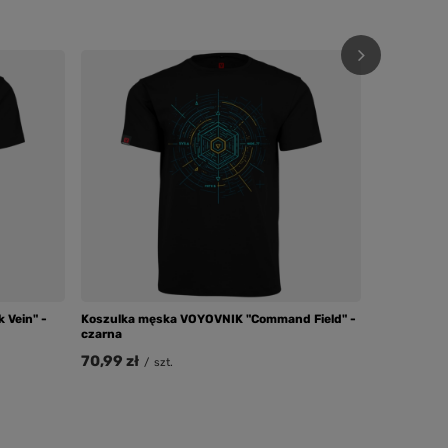
Koszulka mę
szara
70,99 zł
/
 Vein" -
Koszulka męska VOYOVNIK "Command Field" -
czarna
70,99 zł
/
szt.