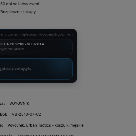
30
dni na łatwy zwrot
Bezpieczne zakupy
eń złożonych i opłaconych w podanych godzinach
BOTA PO 12:00 - NIEDZIELA
syłka we wtorek
ę jakości przed wysyłką.
ka
VOYOVNIK
bol
VB-2510-07-CZ
a
Voyovnik: Urban Tactics - koszulki męskie