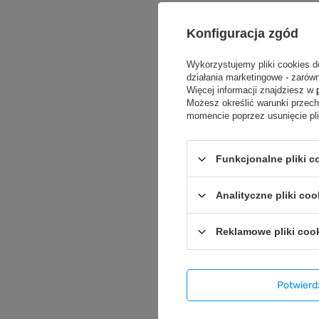
Konfiguracja zgód
Wykorzystujemy pliki cookies d
działania marketingowe - zarówn
Więcej informacji znajdziesz w
Możesz określić warunki przec
momencie poprzez usunięcie pl
Funkcjonalne pliki 
Analityczne pliki coo
Reklamowe pliki coo
Potwier