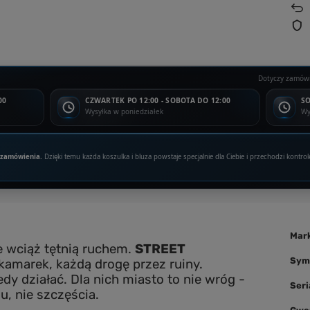
Dotyczy zamówi
00
CZWARTEK PO 12:00 - SOBOTA DO 12:00
SO
Wysyłka w poniedziałek
Wy
 zamówienia.
Dzięki temu każda koszulka i bluza powstaje specjalnie dla Ciebie i przechodzi kontrol
Mar
e wciąż tętnią ruchem.
STREET
Sym
akamarek, każdą drogę przez ruiny.
edy działać. Dla nich miasto to nie wróg -
Seri
u, nie szczęścia.