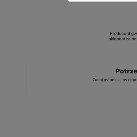
Producent gwa
sklepem za p
Potrz
Zadaj pytanie a my odpo