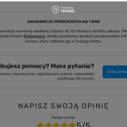
GWARANCJA PRODUCENTA NA 1 ROK
rantuje wymianę wadliwej odzieży do 12 miesięcy od daty zakupu. Sko
ośrednictwem
Reklamacja
. Wyślij zamówiony produkt paczkomatem In
kuriera, który odbierze go z Twojego domu.
ebujesz pomocy? Masz pytania?
Zadaj pyta
wiemy niezwłocznie, najciekawsze pytania i odpowiedzi
publikując dla innych.
NAPISZ SWOJĄ OPINIĘ
Twoja ocena:
5/5