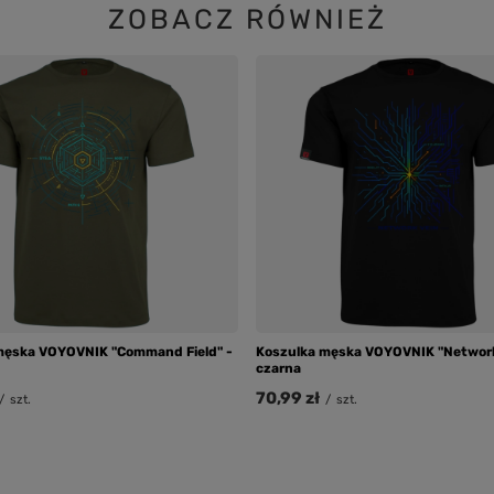
ZOBACZ RÓWNIEŻ
męska VOYOVNIK "Command Field" -
Koszulka męska VOYOVNIK "Network
czarna
70,99 zł
/
szt.
/
szt.