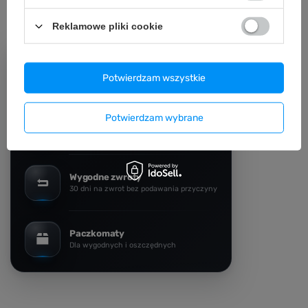
XXL
XXL
Reklamowe pliki cookie
Darmowy transport
Zakupy za min. 200 zł
Potwierdzam wszystkie
Potwierdzam wybrane
Bezpieczne zakupy
Dbamy o Twoje prawa
Wygodne zwroty
30 dni na zwrot bez podawania przyczyny
Paczkomaty
Dla wygodnych i oszczędnych