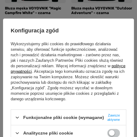
Bluza męska VOYOVNIK "Magic
Bluza męska VOYOVNIK "Outdoor
Campfire White" - czarna
Adventure" - czarna
119,99 zł
119,99 zł
/
szt.
/
szt.
Konfiguracja zgód
S
M
L
XL
S
M
L
XL
ROZMIAR:
ROZMIAR:
XXL
XXL
Wykorzystujemy pliki cookies do prawidłowego działania
serwisu, aby oferować funkcje społecznościowe, analizować
ruch i prowadzić działania marketingowe - zarówno przez nas,
jak i naszych Zaufanych Partnerów. Pliki cookies służą również
do personalizacji reklam. Więcej informacji znajdziesz w
polityce
prywatności
. Akceptacja tego komunikatu oznacza zgodę na ich
zapisywanie na Twoim komputerze. Możesz określić warunki
przechowywania lub dostępu do nich klikając w zakładkę
„Konfiguracja zgód”. Zgodę możesz wycofać w dowolnym
momencie poprzez usunięcie plików cookies z przeglądarki z
danego urządzenia końcowego.
Bluza męska VOYOVNIK "Wild
Bluza męska VOYOVNIK "Trail
Zawsze
Funkcjonalne pliki cookie (wymagane)
Rider" - czarna
Explorer" - czarna
aktywne
119,99 zł
119,99 zł
/
szt.
/
szt.
Analityczne pliki cookie
S
M
L
XL
S
M
L
XL
ROZMIAR:
ROZMIAR: