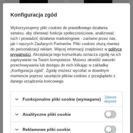
BESTSELLER
Konfiguracja zgód
Koszulka męska VOYOVNIK
Koszulka męska VOYOVNIK
"Hollow Flame" - czarna
"Shadow Timer" - czarna
Wykorzystujemy pliki cookies do prawidłowego działania
70,99 zł
70,99 zł
/
szt.
/
szt.
serwisu, aby oferować funkcje społecznościowe, analizować
ruch i prowadzić działania marketingowe - zarówno przez nas,
S
M
L
XL
S
M
L
XL
ROZMIAR:
ROZMIAR:
jak i naszych Zaufanych Partnerów. Pliki cookies służą również
XXL
XXL
do personalizacji reklam. Więcej informacji znajdziesz w
polityce
prywatności
. Akceptacja tego komunikatu oznacza zgodę na ich
zapisywanie na Twoim komputerze. Możesz określić warunki
przechowywania lub dostępu do nich klikając w zakładkę
„Konfiguracja zgód”. Zgodę możesz wycofać w dowolnym
momencie poprzez usunięcie plików cookies z przeglądarki z
danego urządzenia końcowego.
Zawsze
Funkcjonalne pliki cookie (wymagane)
aktywne
Analityczne pliki cookie
Reklamowe pliki cookie