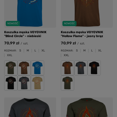
NOWOŚĆ
NOWOŚĆ
Koszulka męska VOYOVNIK
Koszulka męska VOYOVNIK
"Blind Circle" - niebieski
"Hollow Flame" - jasny brąz
70,99 zł
70,99 zł
/
szt.
/
szt.
S
M
L
XL
S
M
L
XL
ROZMIAR:
ROZMIAR:
XXL
XXL