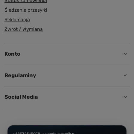
Status zamówienia
Śledzenie przesyłki
Reklamacja
Zwrot / Wymiana
Konto
Regulaminy
Social Media
+48572515078
sklep@voyovnik.pl