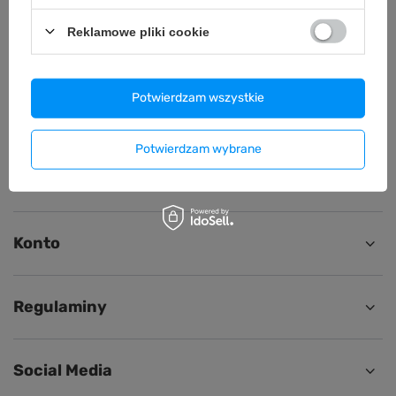
Reklamowe pliki cookie
Zamówienia
Status zamówienia
Potwierdzam wszystkie
Śledzenie przesyłki
Reklamacja
Potwierdzam wybrane
Zwrot / Wymiana
Konto
Regulaminy
Social Media