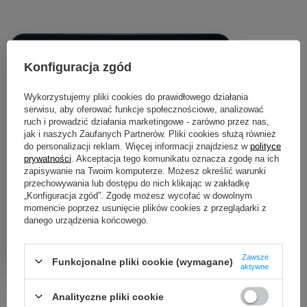
Darmowy transport
Konfiguracja zgód
Zakupy za min. 200 zł
Wykorzystujemy pliki cookies do prawidłowego działania
serwisu, aby oferować funkcje społecznościowe, analizować
Bezpieczne zakupy
ruch i prowadzić działania marketingowe - zarówno przez nas,
Dbamy o Twoje prawa
jak i naszych Zaufanych Partnerów. Pliki cookies służą również
do personalizacji reklam. Więcej informacji znajdziesz w
polityce
prywatności
. Akceptacja tego komunikatu oznacza zgodę na ich
zapisywanie na Twoim komputerze. Możesz określić warunki
Wygodne zwroty
przechowywania lub dostępu do nich klikając w zakładkę
30 dni na zwrot bez podawania przyczyny
„Konfiguracja zgód”. Zgodę możesz wycofać w dowolnym
momencie poprzez usunięcie plików cookies z przeglądarki z
danego urządzenia końcowego.
Paczkomaty
Dla wygodnych i oszczędnych
Zawsze
Funkcjonalne pliki cookie (wymagane)
aktywne
Analityczne pliki cookie