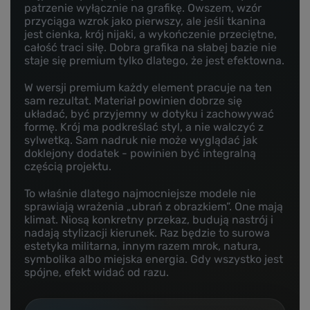
patrzenie wyłącznie na grafikę. Owszem, wzór
przyciąga wzrok jako pierwszy, ale jeśli tkanina
jest cienka, krój nijaki, a wykończenie przeciętne,
całość traci siłę. Dobra grafika na słabej bazie nie
staje się premium tylko dlatego, że jest efektowna.
W wersji premium każdy element pracuje na ten
sam rezultat. Materiał powinien dobrze się
układać, być przyjemny w dotyku i zachowywać
formę. Krój ma podkreślać styl, a nie walczyć z
sylwetką. Sam nadruk nie może wyglądać jak
doklejony dodatek - powinien być integralną
częścią projektu.
To właśnie dlatego najmocniejsze modele nie
sprawiają wrażenia „ubrań z obrazkiem”. One mają
klimat. Niosą konkretny przekaz, budują nastrój i
nadają stylizacji kierunek. Raz będzie to surowa
estetyka militarna, innym razem mrok, natura,
symbolika albo miejska energia. Gdy wszystko jest
spójne, efekt widać od razu.