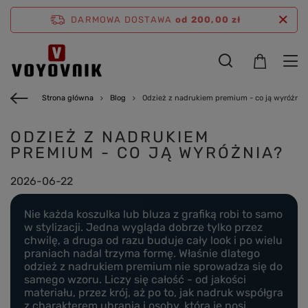
DARMOWA DOSTAWA
od 200,00 zł
Strona główna
Blog
Odzież z nadrukiem premium - co ją wyróżnia
ODZIEŻ Z NADRUKIEM
PREMIUM - CO JĄ WYRÓŻNIA?
2026-06-22
Nie każda koszulka lub bluza z grafiką robi to samo
w stylizacji. Jedna wygląda dobrze tylko przez
chwilę, a druga od razu buduje cały look i po wielu
praniach nadal trzyma formę. Właśnie dlatego
odzież z nadrukiem premium nie sprowadza się do
samego wzoru. Liczy się całość - od jakości
materiału, przez krój, aż po to, jak nadruk współgra
z charakterem ubrania i osoby, która je nosi.