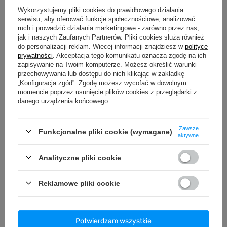
Wykorzystujemy pliki cookies do prawidłowego działania
serwisu, aby oferować funkcje społecznościowe, analizować
ruch i prowadzić działania marketingowe - zarówno przez nas,
jak i naszych Zaufanych Partnerów. Pliki cookies służą również
do personalizacji reklam. Więcej informacji znajdziesz w
polityce
prywatności
. Akceptacja tego komunikatu oznacza zgodę na ich
MOCNY KIERUNEK
zapisywanie na Twoim komputerze. Możesz określić warunki
przechowywania lub dostępu do nich klikając w zakładkę
Skull Gas Mask
„Konfiguracja zgód”. Zgodę możesz wycofać w dowolnym
momencie poprzez usunięcie plików cookies z przeglądarki z
Czarna bluza z kapturem dla stylizacji, w
danego urządzenia końcowego.
których grafika ma budować konkretny, surowy
i rozpoznawalny charakter.
Zawsze
Funkcjonalne pliki cookie (wymagane)
aktywne
Zobacz
Analityczne pliki cookie
Reklamowe pliki cookie
Czy premium zawsze oznacza „na
specjalne okazje”
Potwierdzam wszystkie