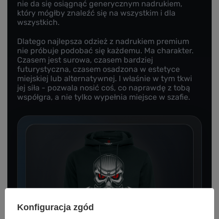
nie da się osiągnąć generycznym nadrukiem,
który mógłby znaleźć się na wszystkim i dla
wszystkich.
Dlatego najlepsza odzież z nadrukiem premium
nie próbuje podobać się każdemu. Ma charakter.
Czasem jest surowa, czasem bardziej
futurystyczna, czasem osadzona w estetyce
miejskiej lub alternatywnej. I właśnie w tym tkwi
jej siła - pozwala nosić coś, co naprawdę z tobą
współgra, a nie tylko wypełnia miejsce w szafie.
Konfiguracja zgód