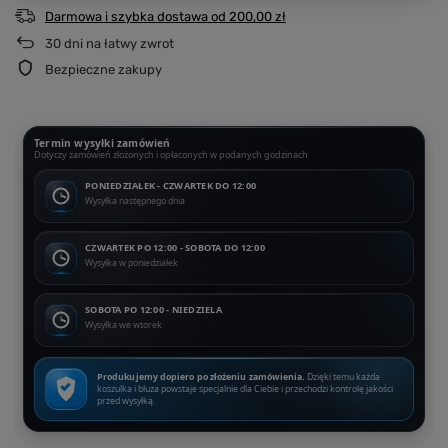
Darmowa i szybka dostawa
od
200,00 zł
30
dni na łatwy zwrot
Bezpieczne zakupy
Termin wysyłki zamówień
Dotyczy zamówień złożonych i opłaconych w podanych godzinach
PONIEDZIAŁEK - CZWARTEK DO 12:00
Wysyłka następnego dnia
CZWARTEK PO 12:00 - SOBOTA DO 12:00
Wysyłka w poniedziałek
SOBOTA PO 12:00 - NIEDZIELA
Wysyłka we wtorek
Produkujemy dopiero po złożeniu zamówienia.
Dzięki temu każda
koszulka i bluza powstaje specjalnie dla Ciebie i przechodzi kontrolę jakości
przed wysyłką.