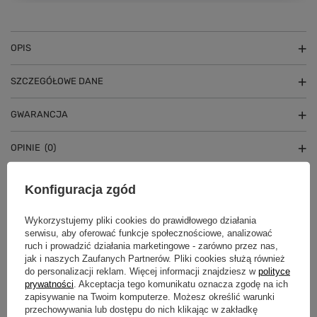
OPIS
SZCZEGÓŁOWE DANE
GWARANCJA
OPINIE
(0)
Konfiguracja zgód
Potrzebujesz pomocy? Masz pytania?
Wykorzystujemy pliki cookies do prawidłowego działania
Zadaj pytanie a my odpowiemy
Zadaj pytanie
niezwłocznie, najciekawsze pytania i
serwisu, aby oferować funkcje społecznościowe, analizować
odpowiedzi publikując dla innych.
ruch i prowadzić działania marketingowe - zarówno przez nas,
jak i naszych Zaufanych Partnerów. Pliki cookies służą również
do personalizacji reklam. Więcej informacji znajdziesz w
polityce
prywatności
. Akceptacja tego komunikatu oznacza zgodę na ich
ZOBACZ RÓWNIEŻ
zapisywanie na Twoim komputerze. Możesz określić warunki
przechowywania lub dostępu do nich klikając w zakładkę