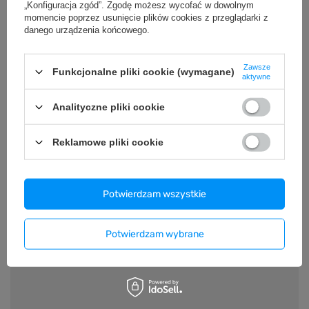
„Konfiguracja zgód”. Zgodę możesz wycofać w dowolnym
Koszulka damska ov
momencie poprzez usunięcie plików cookies z przeglądarki z
Tiger" - czarna
danego urządzenia końcowego.
75,99 zł
/
szt.
Zawsze
Funkcjonalne pliki cookie (wymagane)
aktywne
Analityczne pliki cookie
Reklamowe pliki cookie
Koszulka damska standard VOYOVNIK "American
Steampunk" - żółta
64,99 zł
/
szt.
Potwierdzam wszystkie
Z NASZEGO PORADNIKA
Potwierdzam wybrane