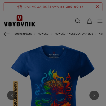
DARMOWA DOSTAWA
od 200,00 zł
Strona główna
NOWOŚCI
NOWOŚCI - KOSZULKI DAMSKIE
Koszu