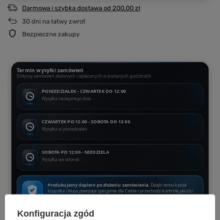
Darmowa i szybka dostawa
od
200,00 zł
30
dni na łatwy zwrot
Bezpieczne zakupy
Termin wysyłki zamówień
Dotyczy zamówień złożonych i opłaconych w podanych godzinach
PONIEDZIAŁEK - CZWARTEK DO 12:00
Wysyłka następnego dnia
CZWARTEK PO 12:00 - SOBOTA DO 12:00
Wysyłka w poniedziałek
SOBOTA PO 12:00 - NIEDZIELA
Wysyłka we wtorek
Produkujemy dopiero po złożeniu zamówienia.
Dzięki temu każda
koszulka i bluza powstaje specjalnie dla Ciebie i przechodzi kontrolę jakości
przed wysyłką.
Konfiguracja zgód