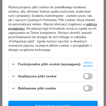
Wykorzystujemy pliki cookies do prawidłowego działania
serwisu, aby oferować funkcje społecznościowe, analizować
ruch i prowadzić działania marketingowe - zarówno przez nas,
OPIS
jak i naszych Zaufanych Partnerów. Pliki cookies służą również
do personalizacji reklam. Więcej informacji znajdziesz w
polityce
SZCZEGÓŁOWE DANE
prywatności
. Akceptacja tego komunikatu oznacza zgodę na ich
zapisywanie na Twoim komputerze. Możesz określić warunki
przechowywania lub dostępu do nich klikając w zakładkę
GWARANCJA
„Konfiguracja zgód”. Zgodę możesz wycofać w dowolnym
momencie poprzez usunięcie plików cookies z przeglądarki z
OPINIE
(0)
danego urządzenia końcowego.
Zawsze
Funkcjonalne pliki cookie (wymagane)
aktywne
Potrzebujesz pomocy? Masz pytania?
Zadaj pytanie a my odpowiemy
Analityczne pliki cookie
Zadaj pytanie
niezwłocznie, najciekawsze pytania i
odpowiedzi publikując dla innych.
Reklamowe pliki cookie
ZOBACZ RÓWNIEŻ
Potwierdzam wszystkie