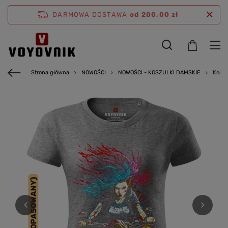
DARMOWA DOSTAWA
od 200,00 zł
Strona główna
NOWOŚCI
NOWOŚCI - KOSZULKI DAMSKIE
Koszu