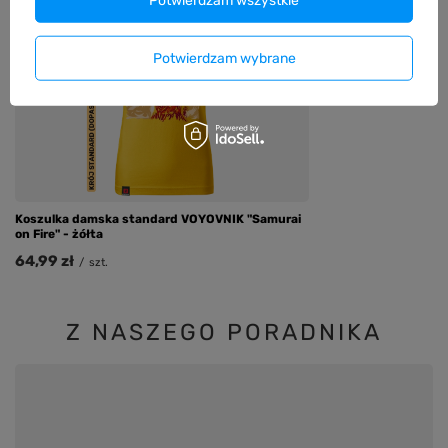
Koszulka damska s
"Wildflower Cheyenn
Potwierdzam wybrane
64,99 zł
/
szt.
Koszulka damska standard VOYOVNIK "Samurai
on Fire" - żółta
64,99 zł
/
szt.
Z NASZEGO PORADNIKA