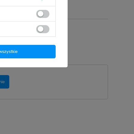
ntaktuj się ze
Post lub zamów
wszystkie
nie