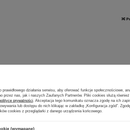
🔀 P
🔀 U
o prawidłowego działania serwisu, aby oferować funkcje społecznościowe, an
o przez nas, jak i naszych Zaufanych Partnerów. Pliki cookies służą również 
polityce prywatności
. Akceptacja tego komunikatu oznacza zgodę na ich zap
howywania lub dostępu do nich klikając w zakładkę „Konfiguracja zgód”. Zg
ików cookies z przeglądarki z danego urządzenia końcowego.
cookie (wymagane)