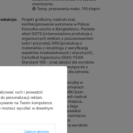
chemicznie
🔵 Temp. prasowania maks. 110 stopni
rodukcja
Projekt graficzny, nadruki oraz
konfekcjonowanie wykonane w Polsce
Koszulka uszyta w Bangladeszu. Posiada
atest GOTS (zrównoważona produkcja z
organicznych włókien z poszanowaniem
ludzi i przyrody), GRS (produkcja z
materiałów z recyklingu z weryfikacją
aspektów środowiskowych i etycznych)
Certyfikat higieniczny OEKO-TEX®
Standard 100 - znak jakości dla wyrobów
tekstylnych wykonanych wyłącznie z
materiałów bezpiecznych dla zdrowia.
wagi
⚠ Wizualizacja przedstawia koszulkę w
rozmiarze S. We wszystkich rozmiarach
stosujemy ten sam wymiar grafiki (szer.
alizować ruch i prowadzić
24 cm). Na większych rozmiarach nadruk
do personalizacji reklam.
zajmuje proporcjonalnie mniej miejsca.
isywanie na Twoim komputerze.
⚠ Przy ponownym zamówieniu tego
odę możesz wycofać w dowolnym
samego modelu możliwe są niewielkie
różnice w materiale, odcieniu i rozmiarze.
Wynika to z produkcji w różnych
fabrykach i jest naturalną cechą wyrobów
z bawełny.
Zawsze aktywne