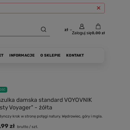
zł
Zaloguj się
0,00 zł
ET
INFORMACJE
O SKLEPIE
KONTAKT
OŚĆ
szulka damska standard VOYOVNIK
sty Voyager" - żółta
dynczy krok w stronę potęgi natury. Wędrowiec, góry i mgła.
,99 zł
brutto
/
szt.