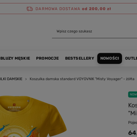
DARMOWA DOSTAWA
od 200,00 zł
BLUZY MĘSKIE
PROMOCJE
BESTSELLERY
NOWOŚCI
OUTL
ULKI DAMSKIE
Koszulka damska standard VOYOVNIK "Misty Voyager" - żółta
NOW
Ko
"Mi
Poje
64