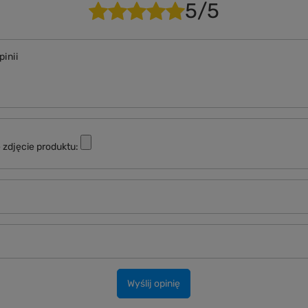
5/5
pinii
 zdjęcie produktu:
Wyślij opinię