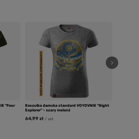
Koszulka d
Compass" -
64,99 zł
/
IK "Four
Koszulka damska standard VOYOVNIK "Night
Explorer" - szary melanż
64,99 zł
/
szt.