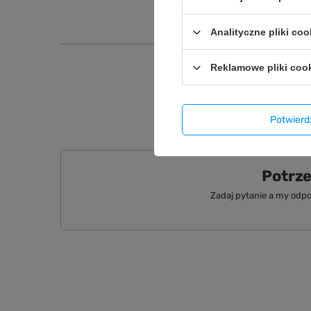
Analityczne pliki coo
Reklamowe pliki coo
Producent gwa
sklepem za p
Potwier
Potrz
Zadaj pytanie a my odpo