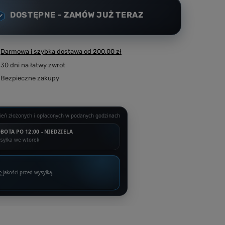
DOSTĘPNE - ZAMÓW JUŻ TERAZ
Darmowa i szybka dostawa
od
200,00 zł
30
dni na łatwy zwrot
Bezpieczne zakupy
eń złożonych i opłaconych w podanych godzinach
BOTA PO 12:00 - NIEDZIELA
syłka we wtorek
ę jakości przed wysyłką.