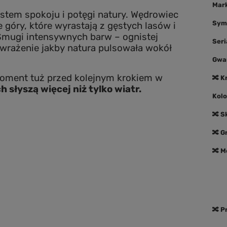
Mar
astem spokoju i potęgi natury. Wędrowiec
Sym
 góry, które wyrastają z gęstych lasów i
Smugi intensywnych barw – ognistej
Seri
ą wrażenie jakby natura pulsowała wokół
Gwa
 moment tuż przed kolejnym krokiem w
🔀 K
h słyszą więcej niż tylko wiatr.
Kolo
🔀 S
🔀 
🔀 M
🔀 P