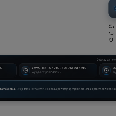
Dotyczy zamówi
00
CZWARTEK PO 12:00 - SOBOTA DO 12:00
SO
Wysyłka w poniedziałek
Wy
 zamówienia.
Dzięki temu każda koszulka i bluza powstaje specjalnie dla Ciebie i przechodzi kontrol