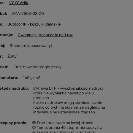
ka
VOYOVNIK
bol
VMA-2503-02-ZO
a
Outdoor III - koszulki damskie
rancja
Gwarancja producenta na 1 rok
rój
Standard (dopasowany)
r
Żółty
kład
100% bawełna single jersey
Gramatura
160 g/m2
etoda nadruku
Cyfrowa DTF - wysokiej jakości nadruki,
które nie wyblakną nawet po wielu
praniach
Kolory nadruków mogą się nieznacznie
różnić od tych na ekranie, ze względu na
indywidualne ustawienia urządzeń.
rzepisy prania
🔵 Prać i prasować na lewej stronie
🔵 Temp. prania 40 stopni, nie suszyć w
suszarce, nie chlorować, nie czyścić