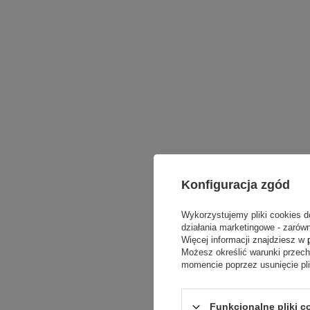
Konfiguracja zgód
Wykorzystujemy pliki cookies d
działania marketingowe - zarówn
Więcej informacji znajdziesz w
Możesz określić warunki przec
momencie poprzez usunięcie pl
Funkcjonalne pliki 