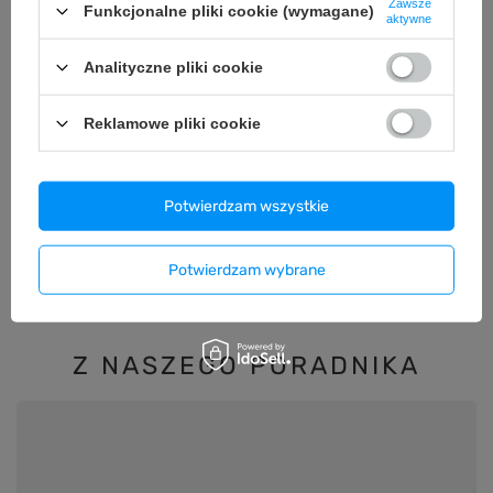
Zawsze
Funkcjonalne pliki cookie (wymagane)
aktywne
Koszulka damska st
Explore" - szary mel
64,99 zł
Analityczne pliki cookie
/
szt.
Reklamowe pliki cookie
Potwierdzam wszystkie
Koszulka damska standard VOYOVNIK "Step Into
The Wild" - khaki
Potwierdzam wybrane
64,99 zł
/
szt.
Z NASZEGO PORADNIKA