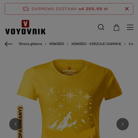
DARMOWA DOSTAWA
od 200,00 zł
Strona główna
NOWOŚCI
NOWOŚCI - KOSZULKI DAMSKIE
Koszu