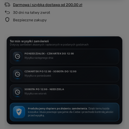
Darmowa i szybka dostawa
od
200,00 zł
30
dni na łatwy zwrot
Bezpieczne zakupy
Termin wysyłki zamówień
Dotyczy zamówień złożonych i opłaconych w podanych godzinach
PONIEDZIAŁEK - CZWARTEK DO 12:00
Wysyłka następnego dnia
CZWARTEK PO 12:00 - SOBOTA DO 12:00
Wysyłka w poniedziałek
SOBOTA PO 12:00 - NIEDZIELA
Wysyłka we wtorek
Produkujemy dopiero po złożeniu zamówienia.
Dzięki temu każda
koszulka i bluza powstaje specjalnie dla Ciebie i przechodzi kontrolę jakości
przed wysyłką.