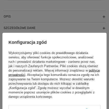
OPIS
SZCZEGÓŁOWE DANE
GWARANCJA
Konfiguracja zgód
OPINIE
(0)
Wykorzystujemy pliki cookies do prawidłowego działania
serwisu, aby oferować funkcje społecznościowe, analizować
ruch i prowadzić działania marketingowe - zarówno przez nas,
jak i naszych Zaufanych Partnerów. Pliki cookies służą również
Potrzebujesz pomocy? Masz pytania?
do personalizacji reklam. Więcej informacji znajdziesz w
polityce
prywatności
. Akceptacja tego komunikatu oznacza zgodę na ich
Zadaj pytanie a my odpowiemy
zapisywanie na Twoim komputerze. Możesz określić warunki
Zadaj pytanie
niezwłocznie, najciekawsze pytania i
przechowywania lub dostępu do nich klikając w zakładkę
odpowiedzi publikując dla innych.
„Konfiguracja zgód”. Zgodę możesz wycofać w dowolnym
momencie poprzez usunięcie plików cookies z przeglądarki z
danego urządzenia końcowego.
ZOBACZ RÓWNIEŻ