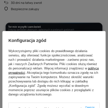
30
dni na łatwy zwrot
Bezpieczne zakupy
Termin wysyłki zamówień
Dotyczy zamówień złożonych i opłaconych w podanych godzinach
PONIEDZIAŁEK - CZWARTEK DO 12:00
Konfiguracja zgód
Wysyłka następnego dnia
Wykorzystujemy pliki cookies do prawidłowego działania
CZWARTEK PO 12:00 - SOBOTA DO 12:00
serwisu, aby oferować funkcje społecznościowe, analizować
Wysyłka w poniedziałek
ruch i prowadzić działania marketingowe - zarówno przez nas,
jak i naszych Zaufanych Partnerów. Pliki cookies służą również
SOBOTA PO 12:00 - NIEDZIELA
do personalizacji reklam. Więcej informacji znajdziesz w
polityce
Wysyłka we wtorek
prywatności
. Akceptacja tego komunikatu oznacza zgodę na ich
zapisywanie na Twoim komputerze. Możesz określić warunki
przechowywania lub dostępu do nich klikając w zakładkę
Produkujemy dopiero po złożeniu zamówienia.
Dzięki temu każda
„Konfiguracja zgód”. Zgodę możesz wycofać w dowolnym
koszulka i bluza powstaje specjalnie dla Ciebie i przechodzi kontrolę jakości
przed wysyłką.
momencie poprzez usunięcie plików cookies z przeglądarki z
danego urządzenia końcowego.
Zawsze