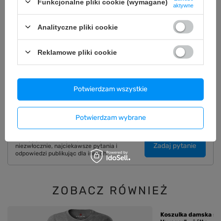
Funkcjonalne pliki cookie (wymagane)
aktywne
OPIS
Analityczne pliki cookie
SZCZEGÓŁOWE DANE
Reklamowe pliki cookie
GWARANCJA
OPINIE
(0)
Potwierdzam wszystkie
Potwierdzam wybrane
Potrzebujesz pomocy? Masz pytania?
Zadaj pytanie a my odpowiemy
Zadaj pytanie
niezwłocznie, najciekawsze pytania i
odpowiedzi publikując dla innych.
ZOBACZ RÓWNIEŻ
Koszulka damska st