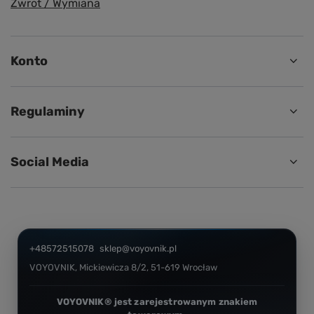
Zwrot / Wymiana
Konto
Regulaminy
Social Media
+48572515078
sklep@voyovnik.pl
VOYOVNIK
,
Mickiewicza 8/2
,
51-619
Wrocław