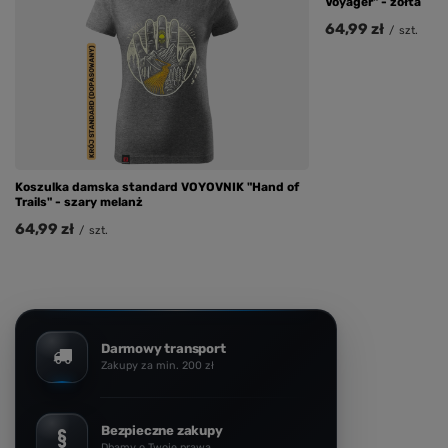
Voyager" - żółta
64,99 zł
/
szt.
Koszulka damska standard VOYOVNIK "Hand of
Trails" - szary melanż
64,99 zł
/
szt.
Darmowy transport
Zakupy za min. 200 zł
Bezpieczne zakupy
Dbamy o Twoje prawa