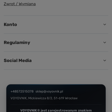
Zwrot / Wymiana
Konto
Regulaminy
Social Media
+48572515078
sklep@voyovnik.pl
VOYOVNIK
,
Mickiewicza 8/2
,
51-619
Wrocław