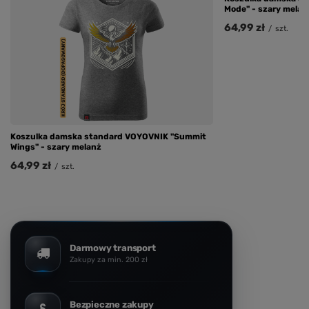
Mode" - szary melan
64,99 zł
/
szt.
Koszulka damska standard VOYOVNIK "Summit
Wings" - szary melanż
64,99 zł
/
szt.
Darmowy transport
Zakupy za min. 200 zł
Bezpieczne zakupy