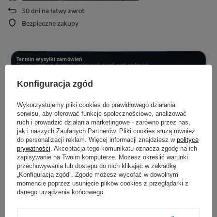
30
dni na łatwy zwrot
Bezpieczne zakupy
Termin wysyłki zamówień
Dotyczy zamówień złożonych i opłaconych w podanych godzinach
PONIEDZIAŁEK - CZWARTEK DO 12:00
Konfiguracja zgód
Wysyłka następnego dnia
Wykorzystujemy pliki cookies do prawidłowego działania
CZWARTEK PO 12:00 - SOBOTA DO 12:00
serwisu, aby oferować funkcje społecznościowe, analizować
Wysyłka w poniedziałek
ruch i prowadzić działania marketingowe - zarówno przez nas,
jak i naszych Zaufanych Partnerów. Pliki cookies służą również
do personalizacji reklam. Więcej informacji znajdziesz w
polityce
SOBOTA PO 12:00 - NIEDZIELA
Wysyłka we wtorek
prywatności
. Akceptacja tego komunikatu oznacza zgodę na ich
zapisywanie na Twoim komputerze. Możesz określić warunki
przechowywania lub dostępu do nich klikając w zakładkę
Produkujemy dopiero po złożeniu zamówienia.
Dzięki temu każda
„Konfiguracja zgód”. Zgodę możesz wycofać w dowolnym
koszulka i bluza powstaje specjalnie dla Ciebie i przechodzi kontrolę jakości
momencie poprzez usunięcie plików cookies z przeglądarki z
przed wysyłką.
danego urządzenia końcowego.