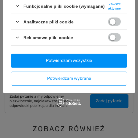
Zawsze
Funkcjonalne pliki cookie (wymagane)
aktywne
OPIS
Analityczne pliki cookie
SZCZEGÓŁOWE DANE
Reklamowe pliki cookie
GWARANCJA
Potwierdzam wszystkie
OPINIE
(0)
Potwierdzam wybrane
Potrzebujesz pomocy? Masz pytania?
Zadaj pytanie a my odpowiemy
Zadaj pytanie
niezwłocznie, najciekawsze pytania i
odpowiedzi publikując dla innych.
ZOBACZ RÓWNIEŻ