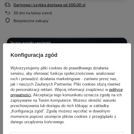
Darmowa i szybka dostawa
od
200,00 zł
30
dni na łatwy zwrot
Bezpieczne zakupy
Termin wysyłki zamówień
Dotyczy zamówień złożonych i opłaconych w podanych godzinach
Konfiguracja zgód
PONIEDZIAŁEK - CZWARTEK DO 12:00
Wysyłka następnego dnia
Wykorzystujemy pliki cookies do prawidłowego działania
serwisu, aby oferować funkcje społecznościowe, analizować
CZWARTEK PO 12:00 - SOBOTA DO 12:00
ruch i prowadzić działania marketingowe - zarówno przez nas,
Wysyłka w poniedziałek
jak i naszych Zaufanych Partnerów. Pliki cookies służą również
do personalizacji reklam. Więcej informacji znajdziesz w
polityce
SOBOTA PO 12:00 - NIEDZIELA
prywatności
. Akceptacja tego komunikatu oznacza zgodę na ich
Wysyłka we wtorek
zapisywanie na Twoim komputerze. Możesz określić warunki
przechowywania lub dostępu do nich klikając w zakładkę
„Konfiguracja zgód”. Zgodę możesz wycofać w dowolnym
Produkujemy dopiero po złożeniu zamówienia.
Dzięki temu każda
momencie poprzez usunięcie plików cookies z przeglądarki z
koszulka i bluza powstaje specjalnie dla Ciebie i przechodzi kontrolę jakości
przed wysyłką.
danego urządzenia końcowego.