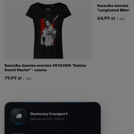
Koszulka damska s
"Longhaired Biker" -
64,99 zł
/
szt.
Koszulka damska oversize VOYOVNIK "Geisha
Sword Master" - czarna
79,99 zł
/
szt.
Darmowy transport
Zakupy za min. 200 zł