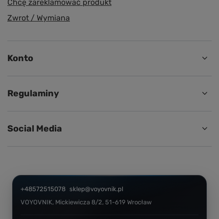
Chcę zareklamować produkt
Zwrot / Wymiana
Konto
Regulaminy
Social Media
+48572515078
sklep@voyovnik.pl
VOYOVNIK
,
Mickiewicza 8/2
,
51-619
Wrocław