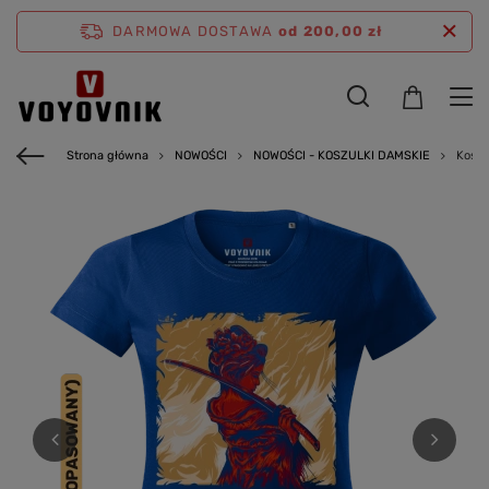
DARMOWA DOSTAWA
od 200,00 zł
Strona główna
NOWOŚCI
NOWOŚCI - KOSZULKI DAMSKIE
Koszu