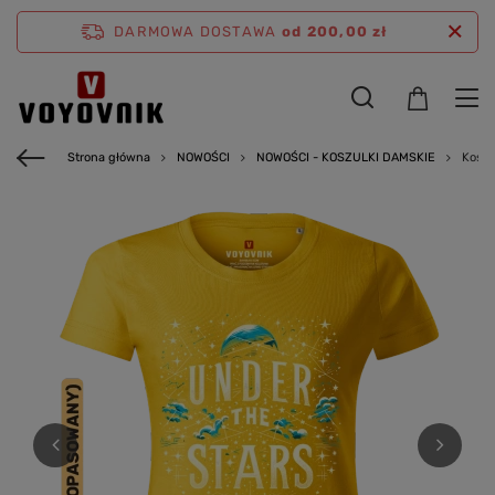
DARMOWA DOSTAWA
od 200,00 zł
Strona główna
NOWOŚCI
NOWOŚCI - KOSZULKI DAMSKIE
Koszu