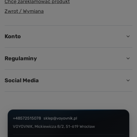
Chcę zareklamować produkt
Zwrot / Wymiana
Konto
Regulaminy
Social Media
+48572515078
sklep@voyovnik.pl
VOYOVNIK
,
Mickiewicza 8/2
,
51-619
Wrocław