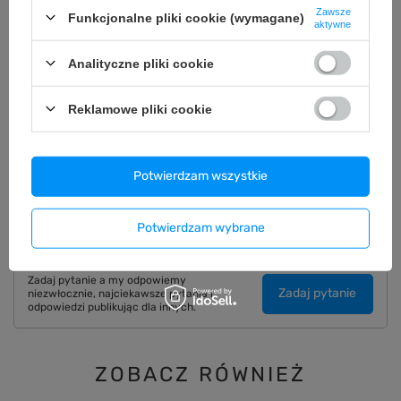
Zawsze
Funkcjonalne pliki cookie (wymagane)
aktywne
OPIS
Analityczne pliki cookie
SZCZEGÓŁOWE DANE
Reklamowe pliki cookie
GWARANCJA
Potwierdzam wszystkie
OPINIE
(0)
Potwierdzam wybrane
Potrzebujesz pomocy? Masz pytania?
Zadaj pytanie a my odpowiemy
Zadaj pytanie
niezwłocznie, najciekawsze pytania i
odpowiedzi publikując dla innych.
ZOBACZ RÓWNIEŻ