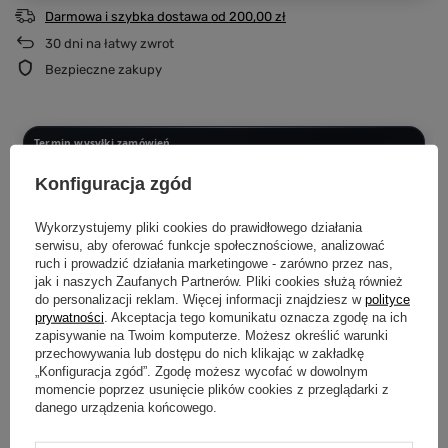
Darmowa i szybka dostawa
od
200,00 zł
30
dni na łatwy zwrot
Bezpieczne zakupy
Termin wysyłki zamówień
Dotyczy zamówień złożonych i opłaconych w podanych godzinach
Konfiguracja zgód
PONIEDZIAŁEK - CZWARTEK DO 12:00
Wysyłka następnego dnia
Wykorzystujemy pliki cookies do prawidłowego działania
serwisu, aby oferować funkcje społecznościowe, analizować
CZWARTEK PO 12:00 - SOBOTA DO 12:00
ruch i prowadzić działania marketingowe - zarówno przez nas,
Wysyłka w poniedziałek
jak i naszych Zaufanych Partnerów. Pliki cookies służą również
do personalizacji reklam. Więcej informacji znajdziesz w
polityce
SOBOTA PO 12:00 - NIEDZIELA
prywatności
. Akceptacja tego komunikatu oznacza zgodę na ich
Wysyłka we wtorek
zapisywanie na Twoim komputerze. Możesz określić warunki
przechowywania lub dostępu do nich klikając w zakładkę
„Konfiguracja zgód”. Zgodę możesz wycofać w dowolnym
Produkujemy dopiero po złożeniu zamówienia.
Dzięki temu każda
momencie poprzez usunięcie plików cookies z przeglądarki z
koszulka i bluza powstaje specjalnie dla Ciebie i przechodzi kontrolę jakości
przed wysyłką.
danego urządzenia końcowego.