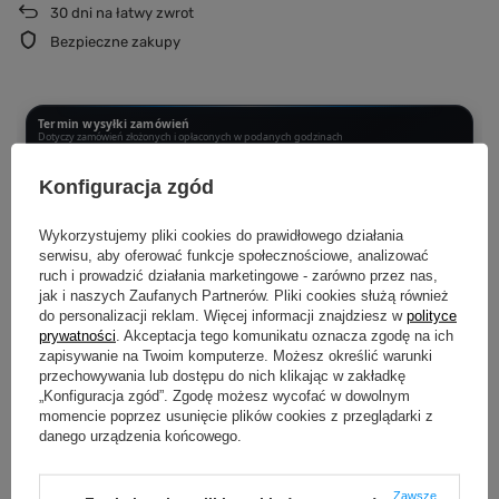
30
dni na łatwy zwrot
Bezpieczne zakupy
Termin wysyłki zamówień
Dotyczy zamówień złożonych i opłaconych w podanych godzinach
PONIEDZIAŁEK - CZWARTEK DO 12:00
Konfiguracja zgód
Wysyłka następnego dnia
Wykorzystujemy pliki cookies do prawidłowego działania
CZWARTEK PO 12:00 - SOBOTA DO 12:00
serwisu, aby oferować funkcje społecznościowe, analizować
Wysyłka w poniedziałek
ruch i prowadzić działania marketingowe - zarówno przez nas,
jak i naszych Zaufanych Partnerów. Pliki cookies służą również
SOBOTA PO 12:00 - NIEDZIELA
do personalizacji reklam. Więcej informacji znajdziesz w
polityce
Wysyłka we wtorek
prywatności
. Akceptacja tego komunikatu oznacza zgodę na ich
zapisywanie na Twoim komputerze. Możesz określić warunki
przechowywania lub dostępu do nich klikając w zakładkę
Produkujemy dopiero po złożeniu zamówienia.
Dzięki temu każda
„Konfiguracja zgód”. Zgodę możesz wycofać w dowolnym
koszulka i bluza powstaje specjalnie dla Ciebie i przechodzi kontrolę jakości
przed wysyłką.
momencie poprzez usunięcie plików cookies z przeglądarki z
danego urządzenia końcowego.
Zawsze