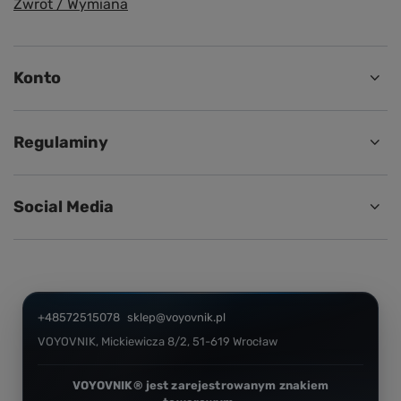
Zwrot / Wymiana
Konto
Regulaminy
Social Media
+48572515078
sklep@voyovnik.pl
VOYOVNIK
,
Mickiewicza 8/2
,
51-619
Wrocław