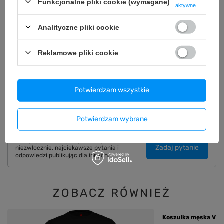
Funkcjonalne pliki cookie (wymagane)
aktywne
OPIS
Analityczne pliki cookie
SZCZEGÓŁOWE DANE
Reklamowe pliki cookie
GWARANCJA
OPINIE
(0)
Potwierdzam wszystkie
Potwierdzam wybrane
Potrzebujesz pomocy? Masz pytania?
Zadaj pytanie a my odpowiemy
Zadaj pytanie
niezwłocznie, najciekawsze pytania i
odpowiedzi publikując dla innych.
ZOBACZ RÓWNIEŻ
Koszulka męska VOYO