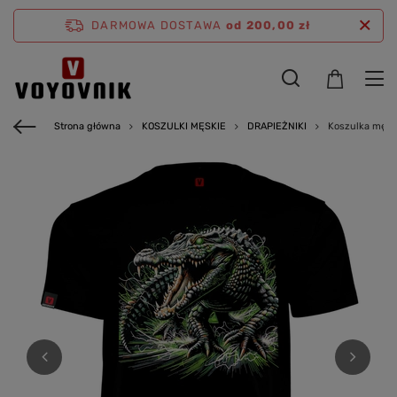
DARMOWA DOSTAWA
od 200,00 zł
Strona główna
KOSZULKI MĘSKIE
DRAPIEŻNIKI
Koszulka męska