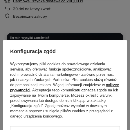
Darmowa i szybka dostawa
od
200,00 zł
30
dni na łatwy zwrot
Bezpieczne zakupy
Termin wysyłki zamówień
Dotyczy zamówień złożonych i opłaconych w podanych godzinach
PONIEDZIAŁEK - CZWARTEK DO 12:00
Konfiguracja zgód
Wysyłka następnego dnia
Wykorzystujemy pliki cookies do prawidłowego działania
CZWARTEK PO 12:00 - SOBOTA DO 12:00
serwisu, aby oferować funkcje społecznościowe, analizować
Wysyłka w poniedziałek
ruch i prowadzić działania marketingowe - zarówno przez nas,
jak i naszych Zaufanych Partnerów. Pliki cookies służą również
do personalizacji reklam. Więcej informacji znajdziesz w
polityce
SOBOTA PO 12:00 - NIEDZIELA
prywatności
. Akceptacja tego komunikatu oznacza zgodę na ich
Wysyłka we wtorek
zapisywanie na Twoim komputerze. Możesz określić warunki
przechowywania lub dostępu do nich klikając w zakładkę
„Konfiguracja zgód”. Zgodę możesz wycofać w dowolnym
Produkujemy dopiero po złożeniu zamówienia.
Dzięki temu każda
koszulka i bluza powstaje specjalnie dla Ciebie i przechodzi kontrolę jakości
momencie poprzez usunięcie plików cookies z przeglądarki z
przed wysyłką.
danego urządzenia końcowego.