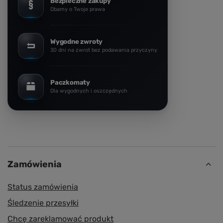
Bezpieczne zakupy
Dbamy o Twoje prawa
Wygodne zwroty
30 dni na zwrot bez podawania przyczyny
Paczkomaty
Dla wygodnych i oszczędnych
Zamówienia
Status zamówienia
Śledzenie przesyłki
Chcę zareklamować produkt