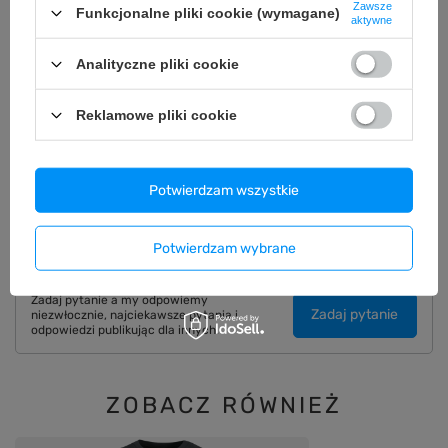
Zawsze
Funkcjonalne pliki cookie (wymagane)
aktywne
OPIS
Analityczne pliki cookie
SZCZEGÓŁOWE DANE
Reklamowe pliki cookie
GWARANCJA
Potwierdzam wszystkie
OPINIE
(0)
Potwierdzam wybrane
Potrzebujesz pomocy? Masz pytania?
Zadaj pytanie a my odpowiemy
Zadaj pytanie
niezwłocznie, najciekawsze pytania i
odpowiedzi publikując dla innych.
ZOBACZ RÓWNIEŻ