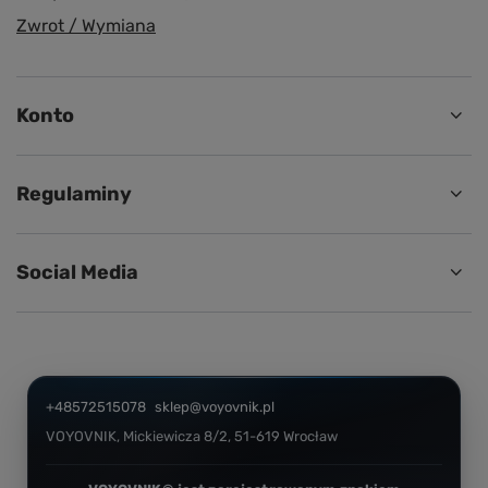
Zwrot / Wymiana
Konto
Regulaminy
Social Media
+48572515078
sklep@voyovnik.pl
VOYOVNIK
,
Mickiewicza 8/2
,
51-619
Wrocław