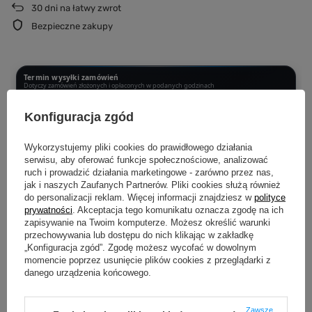
30
dni na łatwy zwrot
Bezpieczne zakupy
Termin wysyłki zamówień
Dotyczy zamówień złożonych i opłaconych w podanych godzinach
PONIEDZIAŁEK - CZWARTEK DO 12:00
Konfiguracja zgód
Wysyłka następnego dnia
Wykorzystujemy pliki cookies do prawidłowego działania
CZWARTEK PO 12:00 - SOBOTA DO 12:00
serwisu, aby oferować funkcje społecznościowe, analizować
Wysyłka w poniedziałek
ruch i prowadzić działania marketingowe - zarówno przez nas,
jak i naszych Zaufanych Partnerów. Pliki cookies służą również
SOBOTA PO 12:00 - NIEDZIELA
do personalizacji reklam. Więcej informacji znajdziesz w
polityce
Wysyłka we wtorek
prywatności
. Akceptacja tego komunikatu oznacza zgodę na ich
zapisywanie na Twoim komputerze. Możesz określić warunki
przechowywania lub dostępu do nich klikając w zakładkę
Produkujemy dopiero po złożeniu zamówienia.
Dzięki temu każda
„Konfiguracja zgód”. Zgodę możesz wycofać w dowolnym
koszulka i bluza powstaje specjalnie dla Ciebie i przechodzi kontrolę jakości
przed wysyłką.
momencie poprzez usunięcie plików cookies z przeglądarki z
danego urządzenia końcowego.
Zawsze