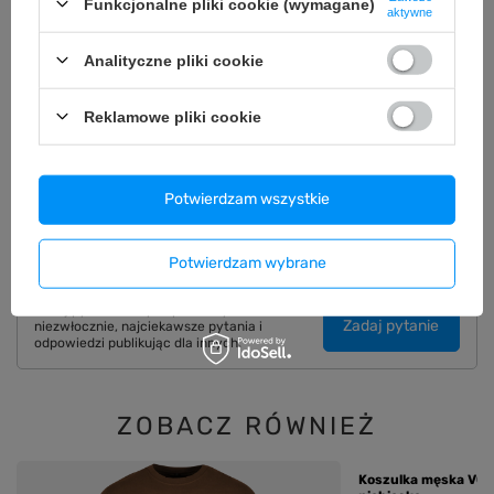
Funkcjonalne pliki cookie (wymagane)
aktywne
OPIS
Analityczne pliki cookie
SZCZEGÓŁOWE DANE
Reklamowe pliki cookie
GWARANCJA
OPINIE
(0)
Potwierdzam wszystkie
Potwierdzam wybrane
Potrzebujesz pomocy? Masz pytania?
Zadaj pytanie a my odpowiemy
Zadaj pytanie
niezwłocznie, najciekawsze pytania i
odpowiedzi publikując dla innych.
ZOBACZ RÓWNIEŻ
Koszulka męska VOYO