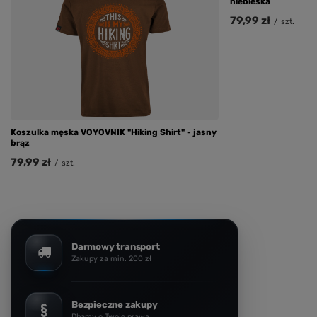
niebieska
79,99 zł
/
szt.
Koszulka męska VOYOVNIK "Hiking Shirt" - jasny
brąz
79,99 zł
/
szt.
Darmowy transport
Zakupy za min. 200 zł
Bezpieczne zakupy
Dbamy o Twoje prawa