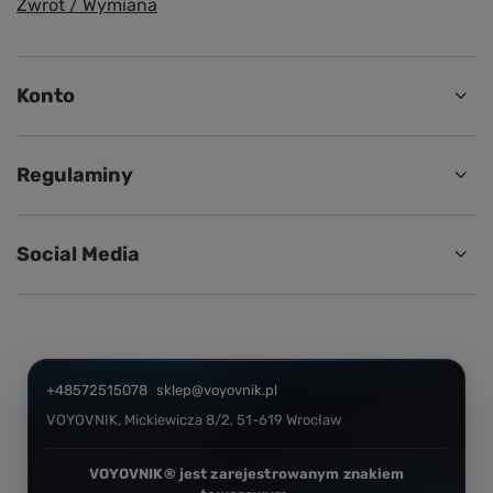
Zwrot / Wymiana
Konto
Regulaminy
Social Media
+48572515078
sklep@voyovnik.pl
VOYOVNIK
,
Mickiewicza 8/2
,
51-619
Wrocław