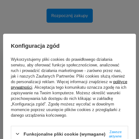
Rozpocznij zakupy
Konfiguracja zgód
Darmowy transport
Wykorzystujemy pliki cookies do prawidłowego działania
Zakupy za min. 200 zł
serwisu, aby oferować funkcje społecznościowe, analizować
ruch i prowadzić działania marketingowe - zarówno przez nas,
jak i naszych Zaufanych Partnerów. Pliki cookies służą również
do personalizacji reklam. Więcej informacji znajdziesz w
polityce
Bezpieczne zakupy
prywatności
. Akceptacja tego komunikatu oznacza zgodę na ich
Dbamy o Twoje prawa
zapisywanie na Twoim komputerze. Możesz określić warunki
przechowywania lub dostępu do nich klikając w zakładkę
„Konfiguracja zgód”. Zgodę możesz wycofać w dowolnym
Wygodne zwroty
momencie poprzez usunięcie plików cookies z przeglądarki z
30 dni na zwrot bez podawania przyczyny
danego urządzenia końcowego.
Zawsze
Funkcjonalne pliki cookie (wymagane)
Paczkomaty
aktywne